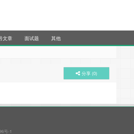
号文章
面试题
其他
分享 (
0
)
96号-1