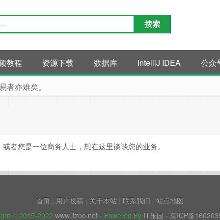
频教程
资源下载
数据库
IntelliJ IDEA
公众
易者亦难矣。
；或者您是一位商务人士，想在这里谈谈您的业务。
首页
|
用户投稿
|
关于本站
|
联系我们
|
站点地图
ight © 2015-2022
www.itzoo.net
- Powered By
IT乐园
-
京ICP备160203