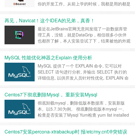
你的开发工作。从前上学的时候，我都是用的都是
从网上找来的密钥进行破解的，但是一直在寻找有
没有一个能找到一个免费的能完美替代Navicat的
再见，Navicat！这个IDEA的兄弟，真香！
工具。今天就给大家推荐一个可以完美替代的工具
——DBeaver(Github开源)。 DBeaver 官网介绍
最近在JetBrains官网无意间发现了一款数据库管
是一款适用于开发人员……
继续阅读 »
理工具，没错，就是DataGrip，相信很多小伙伴
也都所了解，本人安装尝试了下，结果被他的外观
和强大的功能深深的吸引了，果然JetBrains出
品，必属精品，今天推荐给大家。 我相信，当你
MySQL 性能优化神器之Explain 使用分析
第一眼看到 DataGrip 的时候，同样也会有一种惊
艳的感觉，就像刚从Eclipse切换到IDEA的时候，
MySQL 提供了一个 EXPLAIN 命令, 它可以对
除了被他的外……
继续阅读 »
SELECT 语句进行分析, 并输出 SELECT 执行的
详细信息, 以供开发人员针对性优化. EXPLAIN 命
令用法十分简单, 在 SELECT 语句前加上 Explain
就可以了, 例如:
Centos7下彻底删除Mysql， 重新安装Mysql
EXPLAIN SELECT * from user_info WHERE id < 30
准……
继续阅读 »
彻底卸载mysql，删除低版本数据库，安装新版
本。以5.7.30为例。 彻底删除低版本mysql 一、
检查是否安装了Mysql Yum检查 yum list installed
| grep mysql 安装则直接删除 yum remove mysql
mysql-server mysql-libs compat-mysql yum
Centos7安装percona-xtrabackup时 报/etc/my.cnf冲突错误
remove ……
继续阅读 »