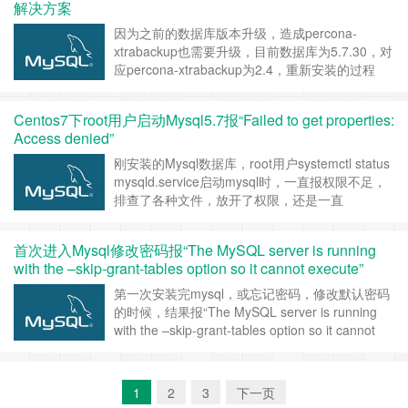
解决方案
因为之前的数据库版本升级，造成percona-
xtrabackup也需要升级，目前数据库为5.7.30，对
应percona-xtrabackup为2.4，重新安装的过程
中，遇到配置冲突的情况，如下：
[root@localhost xtrabackup]# yum install
Centos7下root用户启动Mysql5.7报“Failed to get properties:
percona-xtrabackup-24 已加载插件：
Access denied”
fastestm……
继续阅读 »
刚安装的Mysql数据库，root用户systemctl status
mysqld.service启动mysql时，一直报权限不足，
排查了各种文件，放开了权限，还是一直
报“Failed to get properties: Access denied”。 确
定所有跟mysql相关的文件都属于mysql用户组，
首次进入Mysql修改密码报“The MySQL server is running
权限也放开的情况下启动时，仍报权限不足，如
with the –skip-grant-tables option so it cannot execute”
图： ……
继续阅读 »
第一次安装完mysql，或忘记密码，修改默认密码
的时候，结果报“The MySQL server is running
with the –skip-grant-tables option so it cannot
execute this statement”。 先刷新mysql然后再重
新修改密码即可。 mysql> ALTER USER……
继续
阅读 »
1
2
3
下一页