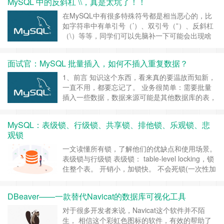
MySQL 中的反斜杠 \\，真是太坑了！！
的id字段（表中已经存在大量数据，非业务表），
为了节省时间，以下是个人的解决方法。避免了代
在MySQL中有很多特殊符号都是相当恶心的，比
码的开发。方法思路供参考！ ……
继续阅读 »
如字符串中有单引号（’）、双引号（”）、反斜杠
（\）等等，同学们可以先脑补一下可能会出现啥
问题？ 在我们平时操作SQL中，一不注意这些符
号就会给你背上一口锅。 你还别不信，听叔一句
面试官：MySQL 批量插入，如何不插入重复数据？
劝，这里的水很深，有些东西，你把握不住…《潘
嘎之交》好了，今天咱们就一起针对最膈应人的反
1、前言 知识这个东西，看来真的要温故而知新，
斜杠（\），来看看都有……
继续阅读 »
一直不用，都要忘记了。 业务很简单：需要批量
插入一些数据，数据来源可能是其他数据库的表，
也可能是一个外部excel的导入。 那么问题来了，
是不是每次插入之前都要查一遍，看看重不重复，
MySQL：表级锁、行级锁、共享锁、排他锁、乐观锁、悲
在代码里筛选一下数据，重复的就过滤掉呢？ 向
观锁
大数据数据库中插入值时，还要判断插入是否重
复，然后插入。 如何提高效率？ 看来这个问题
一文读懂所有锁，了解他们的优缺点和使用场景。
不……
继续阅读 »
表级锁与行级锁 表级锁： table-level locking，锁
住整个表。 开销小，加锁快。 不会死锁(一次性加
载所需的所有表)。 锁粒度大，发生锁冲突概率
大，并发效率低。 适合查询。 行级锁： row-level
DBeaver——一款替代Navicat的数据库可视化工具
loking，锁住一行记录。 开销大，加锁慢。 会死
锁。 锁粒度小，发生所冲突概率小，并……
继续
对于很多开发者来说，Navicat这个软件并不陌
阅读 »
生， 相信这个彩虹色图标的软件，有效的帮助了