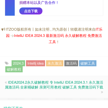
捐
赠
本
站
以
及
广
告
合
作
！
点击下载
ITZOO版权所有丨如未注明 , 均为原创丨转载请注明来自
IT乐
园
->
IntelliJ IDEA 2024.3 最新激活码 永久破解教程 免费激活
工具
！
2024.3
Intellij idea
永久激活
激活码
破解工具
破解教程
IDEA2024.2永久破解教程 专
IntelliJ IDEA 2024.3.1 永久激活
属激活码 全家桶破解 亲测可用
教程 破解工具 免费激活码下载