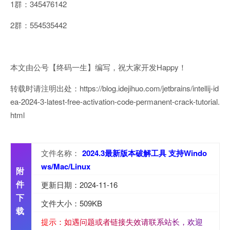
1群：345476142
2群：554535442
本文由公号【终码一生】编写，祝大家开发Happy！
转载时请注明出处：https://blog.idejihuo.com/jetbrains/intellij-id
ea-2024-3-latest-free-activation-code-permanent-crack-tutorial.
html
文件名称：
2024.3最新版本破解工具 支持Windo
ws/Mac/Linux
附
件
更新日期：2024-11-16
下
文件大小：509KB
载
提
示
：
如
遇
问
题
或
者
链
接
失
效
请
联
系
站
长
，
欢
迎