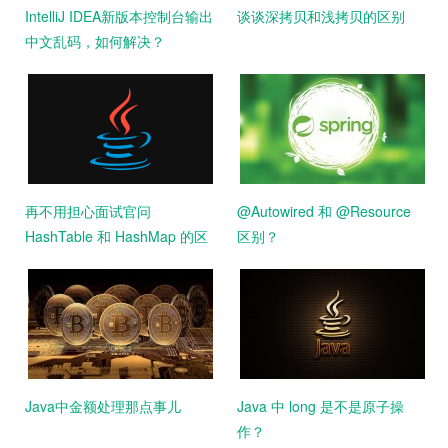
IntelliJ IDEA新版本控制台输出
谈谈深拷贝和浅拷贝的区别
中文乱码，如何解决？
再不用担心面试官问
@Autowired 和 @Resource
HashTable 和 HashMap 的区
区别？
别了
Java中金额处理那点事儿
Java 中 long 是不是原子操
作？