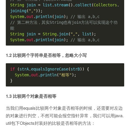
String
 join 
=
 list
.
stream
().
collect
(
Collectors
.
joining
(
","
));
System
.
out
.
println
(
join
);
// 输出 a,b,c
// 第二种方法，其实String也有join方法可以实现这个功
能
String
 join 
=
String
.
join
(
","
,
 list
);
System
.
out
.
println
(
join
);
// 输出 a,b,c
1.2 比较两个字符串是否相等，忽略大小写
if
(
strA
.
equalsIgnoreCase
(
strB
))
{
System
.
out
.
println
(
"相等"
);
}
1.3 比较两个对象是否相等
当我们用equals比较两个对象是否相等的时候，还需要对左边
的对象进行判空，不然可能会报空指针异常，我们可以用java.
util包下Objects封装好的比较是否相等的方法：