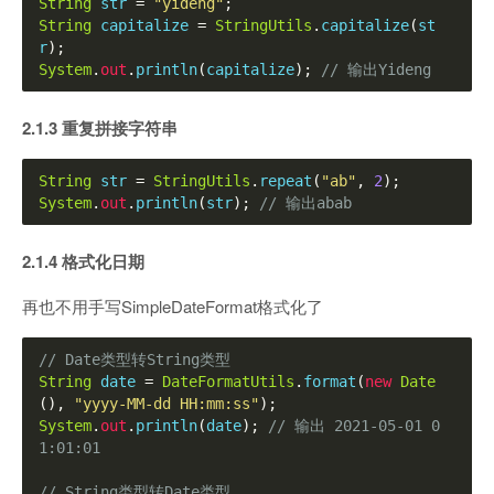
String
 str 
=
"yideng"
;
String
 capitalize 
=
StringUtils
.
capitalize
(
st
r
);
System
.
out
.
println
(
capitalize
);
// 输出Yideng
2.1.3 重复拼接字符串
String
 str 
=
StringUtils
.
repeat
(
"ab"
,
2
);
System
.
out
.
println
(
str
);
// 输出abab
2.1.4 格式化日期
再也不用手写SimpleDateFormat格式化了
// Date类型转String类型
String
 date 
=
DateFormatUtils
.
format
(
new
Date
(),
"yyyy-MM-dd HH:mm:ss"
);
System
.
out
.
println
(
date
);
// 输出 2021-05-01 0
1:01:01
// String类型转Date类型