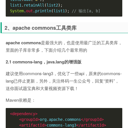
list1
.
retainAll
(
list2
);
System
.
out
.
println
(
list1
);
// 输出[a, b]
2、apache commons工具类库
apache commons
是最强大的，也是使用最广泛的工具类库，
里面的子库非常多，下面介绍几个最常用的
2.1 commons-lang，java.lang的增强版
建议使用commons-lang3，优化了一些api，原来的commons-
lang已停止更新，另外，关注终码一生公众号，回复“资料”，
送你面试题宝典和大量视频资源下载！
Maven依赖是：
<dependency>
<groupId>
org.apache.commons
</groupId>
<artifactId>
commons-lang3
</artifactId>