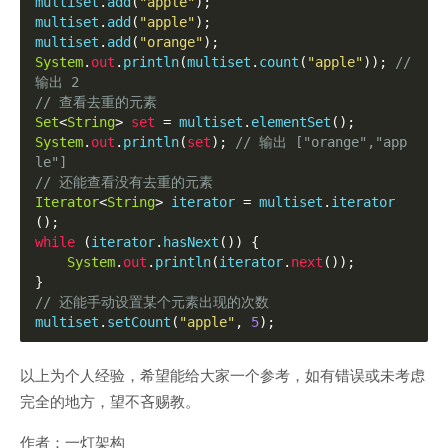
multiset
.
add
(
"apple"
);
multiset
.
add
(
"apple"
);
multiset
.
add
(
"orange"
);
System
.
out
.
println
(
multiset
.
count
(
"apple"
));
// 
输出 2
// 查看去重的元素
Set
<
String
>
set
=
 multiset
.
elementSet
();
System
.
out
.
println
(
set
);
// 输出 ["orange","app
le"]
// 还能查看没有去重的元素
Iterator
<
String
>
 iterator 
=
 multiset
.
iterator
();
while
(
iterator
.
hasNext
())
{
System
.
out
.
println
(
iterator
.
next
());
}
// 还能手动设置某个元素出现的次数
multiset
.
setCount
(
"apple"
,
5
);
以上为个人经验，希望能给大家一个参考，如有错误或未考虑
完全的地方，望不吝赐教。
作者：一灯架构