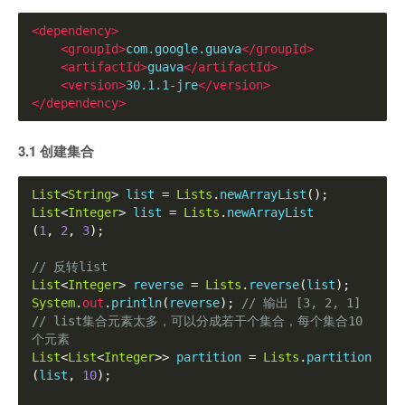
<dependency>
<groupId>
com.google.guava
</groupId>
<artifactId>
guava
</artifactId>
<version>
30.1.1-jre
</version>
</dependency>
3.1 创建集合
List
<
String
>
 list 
=
Lists
.
newArrayList
();
List
<
Integer
>
 list 
=
Lists
.
newArrayList
(
1
,
2
,
3
);
// 反转list
List
<
Integer
>
 reverse 
=
Lists
.
reverse
(
list
);
System
.
out
.
println
(
reverse
);
// 输出 [3, 2, 1]
// list集合元素太多，可以分成若干个集合，每个集合10
个元素
List
<
List
<
Integer
>>
 partition 
=
Lists
.
partition
(
list
,
10
);