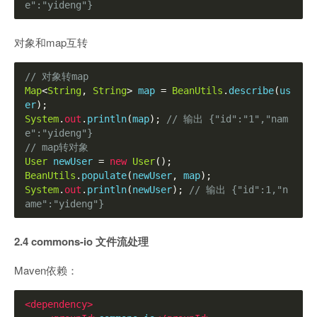
e":"yideng"}
对象和map互转
// 对象转map
Map
<
String
,
String
>
 map 
=
BeanUtils
.
describe
(
us
er
);
System
.
out
.
println
(
map
);
// 输出 {"id":"1","nam
e":"yideng"}
// map转对象
User
 newUser 
=
new
User
();
BeanUtils
.
populate
(
newUser
,
 map
);
System
.
out
.
println
(
newUser
);
// 输出 {"id":1,"n
ame":"yideng"}
2.4 commons-io 文件流处理
Maven依赖：
<dependency>