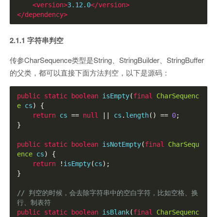
<version>
3.12.0
</version>
</dependency>
2.1.1 字符串判空
传参CharSequence类型是String、StringBuilder、StringBuffer
的父类，都可以直接下面方法判空，以下是源码：
public
static
boolean
 isEmpty
(
final
CharSequenc
e
 cs
)
{
return
 cs 
==
null
||
 cs
.
length
()
==
0
;
}
public
static
boolean
 isNotEmpty
(
final
CharSequ
ence
 cs
)
{
return
!
isEmpty
(
cs
);
}
// 判空的时候，会去除字符串中的空白字符，比如空格、换
行、制表符
public
static
boolean
 isBlank
(
final
CharSequenc