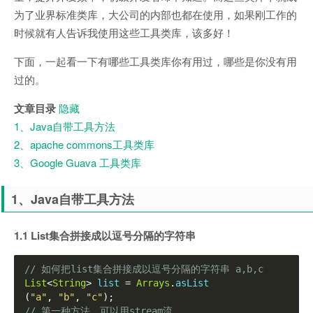
为了业界标准类库，大公司的内部也都在使用，如果刚工作的
时候就有人告诉我使用这些工具类库，该多好！
下面，一起看一下有哪些工具类库你有用过，哪些是你没有用
过的。
文章目录
隐藏
1、Java自带工具方法
2、apache commons工具类库
3、Google Guava 工具类库
1、Java自带工具方法
1.1 List集合拼接成以逗号分隔的字符串
// 如何把list集合拼接成以逗号分隔的字符串 a,b,c
List
<
String
>
 list 
=
Arrays
.
asList
(
"a"
,
"b"
,
"c"
);
// 第一种方法，可以用stream流