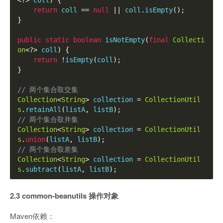
<?>
 coll
)
{
return
 coll 
==
null
||
 coll
.
isEmpty
();
}
public
static
boolean
 isNotEmpty
(
final
Collecti
on
<?>
 coll
)
{
return
!
isEmpty
(
coll
);
}
// 两个集合取交集
Collection
<
String
>
 collection 
=
CollectionUtil
s
.
retainAll
(
listA
,
 listB
);
// 两个集合取并集
Collection
<
String
>
 collection 
=
CollectionUtil
s
.
union
(
listA
,
 listB
);
// 两个集合取差集
Collection
<
String
>
 collection 
=
CollectionUtil
s
.
subtract
(
listA
,
 listB
);
2.3 common-beanutils 操作对象
Maven依赖：