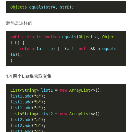
Objects
.
equals
(
strA
,
 strB
);
源码是这样的
public
static
boolean
 equals
(
Object
 a
,
Objec
t
 b
)
{
return
(
a 
==
 b
)
||
(
a 
!=
null
&&
 a
.
equals
(
b
));
}
1.4 两个List集合取交集
List
<
String
>
 list1 
=
new
ArrayList
<>();
list1
.
add
(
"a"
);
list1
.
add
(
"b"
);
list1
.
add
(
"c"
);
List
<
String
>
 list2 
=
new
ArrayList
<>();
list2
.
add
(
"a"
);
list2
.
add
(
"b"
);
list2
.
add
(
"d"
);