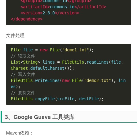
<groupId>
commons-io
</groupId>
<artifactId>
commons-io
</artifactId>
<version>
2.8.0
</version>
</dependency>
文件处理
File
 file 
=
new
File
(
"demo1.txt"
);
// 读取文件
List
<
String
>
 lines 
=
FileUtils
.
readLines
(
file
,
Charset
.
defaultCharset
());
// 写入文件
FileUtils
.
writeLines
(
new
File
(
"demo2.txt"
),
 lin
es
);
// 复制文件
FileUtils
.
copyFile
(
srcFile
,
 destFile
);
3、Google Guava 工具类库
Maven依赖：