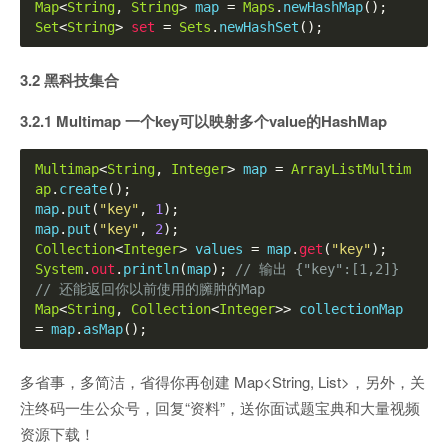
Map
<
String
,
String
>
 map 
=
Maps
.
newHashMap
();
Set
<
String
>
set
=
Sets
.
newHashSet
();
3.2 黑科技集合
3.2.1 Multimap 一个key可以映射多个value的HashMap
Multimap
<
String
,
Integer
>
 map 
=
ArrayListMultim
ap
.
create
();
map
.
put
(
"key"
,
1
);
map
.
put
(
"key"
,
2
);
Collection
<
Integer
>
 values 
=
 map
.
get
(
"key"
);
System
.
out
.
println
(
map
);
// 输出 {"key":[1,2]}
// 还能返回你以前使用的臃肿的Map
Map
<
String
,
Collection
<
Integer
>>
 collectionMap 
=
 map
.
asMap
();
多省事，多简洁，省得你再创建 Map<String, List>，另外，关
注终码一生公众号，回复“资料”，送你面试题宝典和大量视频
资源下载！