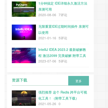
1分钟搞定 IDE详细永久激活方法
亲测可用
2020-08-06
7评论
无限重置IDE过期时间插件 亲测可
以使用
2021-01-16
5评论
IntelliJ IDEA 2023.2 最新破解教
程 激活2099 完美破解 附带工具
2023-07-06
5评论
下载
资源下载
更多
强烈推荐 这个 Redis 跨平台可视
化工具！（附带工具下载）
2021-05-26
0