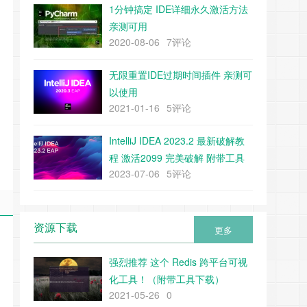
1分钟搞定 IDE详细永久激活方法
亲测可用
2020-08-06
7评论
无限重置IDE过期时间插件 亲测可
以使用
2021-01-16
5评论
IntelliJ IDEA 2023.2 最新破解教
程 激活2099 完美破解 附带工具
2023-07-06
5评论
下载
资源下载
更多
强烈推荐 这个 Redis 跨平台可视
化工具！（附带工具下载）
2021-05-26
0