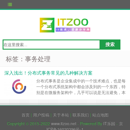
标签：事务处理
深入浅出！分布式事务常见的几种解决方案
分布式事务是企业集成中的一个技术难点，也是每
一个分布式系统架构中都会涉及到的一个东西，特
别是在微服务架构中，几乎可以说是无法避免，本
文就分布式事务来简单聊一下。 数据库事务 在说
分布式事务之前，我们先从数据库事务说起。数据
库事务可能大家都很熟悉，在开发过程中也会经常
首页
|
用户投稿
|
关于本站
|
联系我们
|
站点地图
使用到。但是即使如此，可能对于一些细节问题，
很多人仍然不清楚。 比如很多人都知……
继续阅
Copyright © 2015-2022
www.itzoo.net
- Powered By
IT乐园
-
京
读 »
ICP备16020396号-1