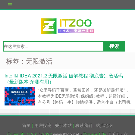
标签：无限激活
IntelliJ IDEA 2021.2 无限激活 破解教程 彻底告别激活码
（最新版本 亲测有用）
“众里寻码千百度，蓦然回首，还是破解最舒服”，
本教程为IDE无限激活<保姆级>教程，超级详细，
有公号【终码一生】倾情提供，适合小白（老司机
请见谅），工具亲测稳定有效，让你彻底告别激活
码！ 最近Jetbrains官方对破解和白嫖激活码打击
力度很大，激活码基本上一天就失效了，有时候甚
首页
|
用户投稿
|
关于本站
|
联系我们
|
站点地图
至一天需要2次更新，破解工具也是前赴后继的被
和谐。不少……
继续阅读 »
Copyright © 2015-2022
www.itzoo.net
- Powered By
IT乐园
-
京