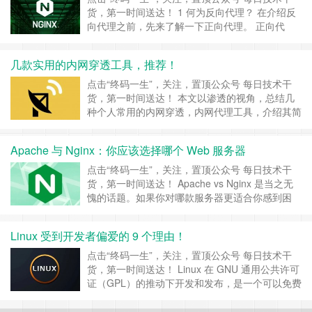
货，第一时间送达！ 1 何为反向代理？ 在介绍反
向代理之前，先来了解一下正向代理。 正向代
理：如果把局域网外的 Internet 想象成一个巨大
的资源库，则局域网中的客户端要访问 Internet，
几款实用的内网穿透工具，推荐！
则需要通过代理服务器来访问，这种代理服务就称
为正向代理。下面是正向代理的原理图。 由于工
点击“终码一生”，关注，置顶公众号 每日技术干
作……
继续阅读 »
货，第一时间送达！ 本文以渗透的视角，总结几
种个人常用的内网穿透，内网代理工具，介绍其简
单原理和使用方法。 1 nps 1.1 简介 nps是一款轻
量级、高性能、功能强大的内网穿透代理服务器。
Apache 与 Nginx：你应该选择哪个 Web 服务器
目前支持tcp、udp流量转发，可支持任何tcp、
udp上层协议（访问内网网站、本地支付接口
点击“终码一生”，关注，置顶公众号 每日技术干
调……
继续阅读 »
货，第一时间送达！ Apache vs Nginx 是当之无
愧的话题。如果你对哪款服务器更适合你感到困
惑，那么久让我们在本文中找出答案吧。 Apache
和 Nginx 是当今为互联网提供动力的最流行的
Linux 受到开发者偏爱的 9 个理由！
Web 服务器。他们共同负责为互联网上超过 50%
的流量提供服务。但近年来，Apache 出现了下
点击“终码一生”，关注，置顶公众号 每日技术干
滑，取……
继续阅读 »
货，第一时间送达！ Linux 在 GNU 通用公共许可
证（GPL）的推动下开发和发布，是一个可以免费
使用的开源操作系统。使用者只要遵守许可条款，
就可以运行、研究、编辑和重新发布源代码。 我