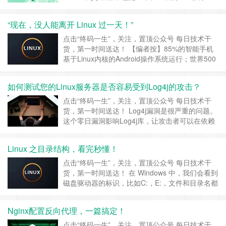
器，它既可以处理动态内容，也可以处理静态内
容。为什么还需要结合nginx一起使用？ 原因：
“现在，没人能离开 Linux 过一天！”
(1)、tomcat处理html的能力不如nginx，处理静态
内容的速度不如nginx，所以静态……
继续阅读 »
点击“终码一生”，关注，置顶公众号 每日技术干
货，第一时间送达！ 【编者按】85%的智能手机
基于Linux内核的Android操作系统运行；世界500
强超级计算机全部运行Linux操作系统；90%的云
端基础设施在Linux上运行，绝大部分服务器都运
如何测试您的Linux服务器是否容易受到Log4j的攻击？
行Linux。 来源：CSDN 今年是Linus Torvalds发
布Linux首个版本的3……
继续阅读 »
点击“终码一生”，关注，置顶公众号 每日技术干
货，第一时间送达！ Log4j漏洞是很严重的问题。
这个零日漏洞影响Log4j库，让攻击者可以在依赖
Log4j写入日志消息的系统上执行任意代码。 该漏
洞拥有最高的CVSS评分：10.0，因此您需要格外
Linux 之目录结构，看完秒懂！
留意。 最大的问题之一是知道您是否容易受到攻
击。Log4j可以通过多种方式加以部署，因此情况
点击“终码一生”，关注，置顶公众号 每日技术干
变得更为复杂。您……
继续阅读 »
货，第一时间送达！ 在 Windows 中，我们会看到
磁盘驱动器的标识，比如C:，E:，文件和目录名都
跟在驱动器名后面。Linux 和 Windows 完全不
同，在 Linux 中你可以在根目录下运行ls，观察它
Nginx配置反向代理，一篇搞定！
的目录结构： / – 根目录 顾名思义，根目录就是所
有目录所在的目录，它是 L……
继续阅读 »
点击“终码一生”，关注，置顶公众号 每日技术干