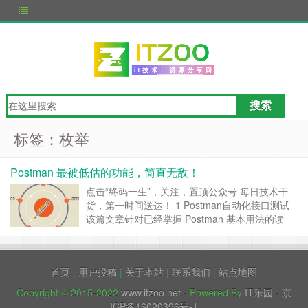
标签：枚举
Postman 最被低估的功能，简直无敌！
点击“终码一生”，关注，置顶公众号 每日技术干
货，第一时间送达！ 1 Postman自动化接口测试
该篇文章针对已经掌握 Postman 基本用法的读
者，即对接口相关概念有一定了解、已经会使用
Postman 进行模拟请求的操作。 当前环境：
Window 7 – 64 Postman 版本（免费版）：
首页
|
用户投稿
|
关于本站
|
联系我们
|
站点地图
Chrom……
继续阅读 »
Copyright © 2015-2022
www.itzoo.net
- Powered By
IT乐园
-
京
ICP备16020396号-1