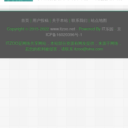
的读入，以空格为默认分隔符将每行切片，切开的
部分再进行各种分析处理。 awk有3个不同版本:
awk、nawk和gawk，未作特别说明，一般指
首页
|
用户投稿
|
关于本站
|
联系我们
|
站点地图
gawk，gawk 是 AWK 的 GNU 版本。 awk其名称
得自于它的……
继续阅读 »
Copyright © 2015-2022
www.itzoo.net
- Powered By
IT乐园
-
京
ICP备16020396号-1
ITZOO是网络共享网站，本站部分资源有网友提供，来源于网络，
若您的权利被侵害，请联系 itzoo@sina.com