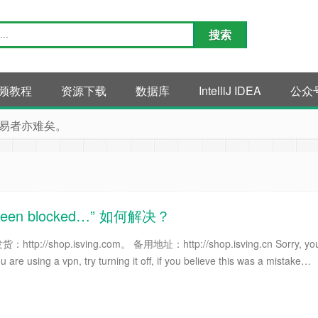
频教程
资源下载
数据库
IntelliJ IDEA
公众
易者亦难矣。
e been blocked…” 如何解决？
tp://shop.isving.com。 备用地址：http://shop.isving.cn Sorry, yo
 are using a vpn, try turning it off, if you believe this was a mistake…