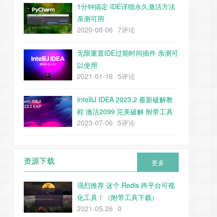
1分钟搞定 IDE详细永久激活方法
亲测可用
2020-08-06
7评论
无限重置IDE过期时间插件 亲测可
以使用
2021-01-16
5评论
IntelliJ IDEA 2023.2 最新破解教
程 激活2099 完美破解 附带工具
2023-07-06
5评论
下载
资源下载
更多
强烈推荐 这个 Redis 跨平台可视
化工具！（附带工具下载）
2021-05-26
0