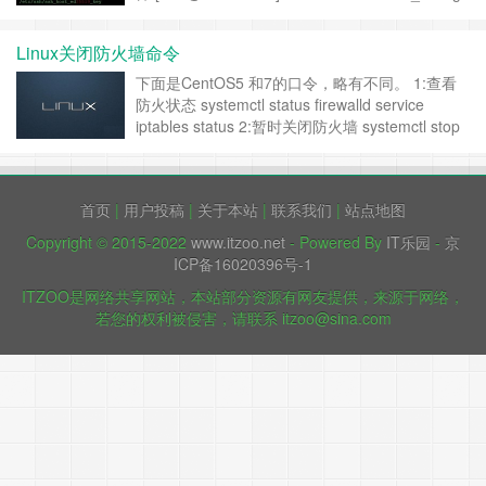
看到默认端口是22，我这里已经修改为50011了，
（端口不要大于65535，且不能被其他进程占
Linux关闭防火墙命令
用），修改之前建议先保留原有22端口，新增端
口打开后……
继续阅读 »
下面是CentOS5 和7的口令，略有不同。 1:查看
防火状态 systemctl status firewalld service
iptables status 2:暂时关闭防火墙 systemctl stop
firewalld service iptables stop 3:永久关闭防火墙
systemctl disable firew……
继续阅读 »
首页
|
用户投稿
|
关于本站
|
联系我们
|
站点地图
Copyright © 2015-2022
www.itzoo.net
- Powered By
IT乐园
-
京
ICP备16020396号-1
ITZOO是网络共享网站，本站部分资源有网友提供，来源于网络，
若您的权利被侵害，请联系 itzoo@sina.com