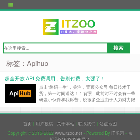
标签：Apihub
超全开放 API 免费调用，告别付费，太强了！
点击“终码一生”，关注，置顶公众号 每日技术干
货，第一时间送达！ 1 背景 此前时不时会有一些
研发小伙伴和我诉苦，说很多企业由于人力财力限
制或者需求不强，会直接购买使用第三方的开放
API，这样一来： 一则由于开放项目不是量身定
制的，寻找自己合适的接口也要搜索调研蛮多时
首页
|
用户投稿
|
关于本站
|
联系我们
|
站点地图
间。 二则这种合作方式下 API提供者通常只会提
供调用……
继续阅读 »
Copyright © 2015-2022
www.itzoo.net
- Powered By
IT乐园
-
京
ICP备16020396号-1