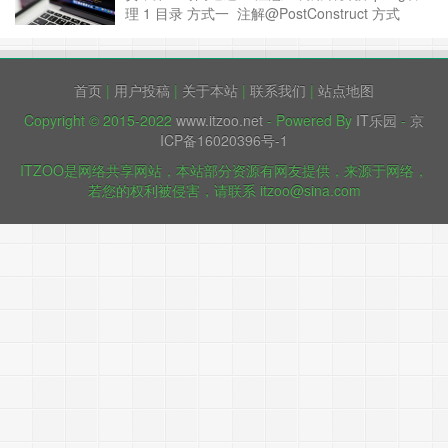
理 1 目录 方式一 注解@PostConstruct 方式
二 启动类ApplicationContext 方式三 手动注入
ApplicationContext 方式一……
继续阅读 »
首页
|
用户投稿
|
关于本站
|
联系我们
|
站点地图
Copyright © 2015-2022
www.itzoo.net
- Powered By
IT乐园
-
京
ICP备16020396号-1
ITZOO是网络共享网站，本站部分资源有网友提供，来源于网络，
若您的权利被侵害，请联系 itzoo@sina.com