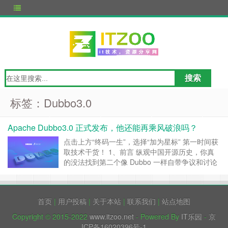
标签：Dubbo3.0
Apache Dubbo3.0 正式发布，他还能再乘风破浪吗？
点击上方“终码一生”，选择“加为星标” 第一时间获
取技术干货！ 1、前言 纵观中国开源历史，你真
的没法找到第二个像 Dubbo 一样自带争议和讨论
热度的开源项目。 一方面，2011 年，它的开源填
补了当时生产环境使用的 RPC 框架的空白，一发
布就被广泛采用；另一方面，它经历了停止维护、
首页
|
用户投稿
|
关于本站
|
联系我们
|
站点地图
重启维护后捐献给 Apache 基金会、接着又以顶级
项……
继续阅读 »
Copyright © 2015-2022
www.itzoo.net
- Powered By
IT乐园
-
京
ICP备16020396号-1