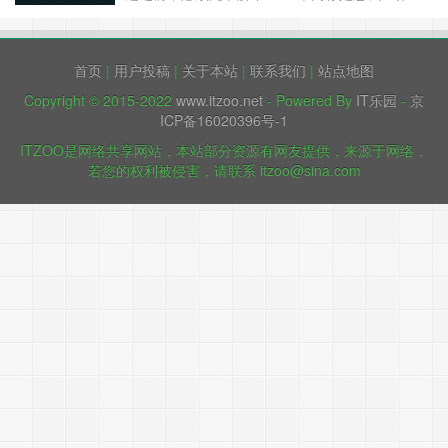
的。 先看下JAVA堆内存是如何划分的，如图：
JVM内存划分为堆内存和非堆内存，堆内存分为年
轻代（Young Generation）、老年代（Old
首页
|
用户投稿
|
关于本站
|
联系我们
|
站点地图
Generation），非堆内存就一个永久代
（Permanent G……
继续阅读 »
Copyright © 2015-2022
www.itzoo.net
- Powered By
IT乐园
-
京
ICP备16020396号-1
ITZOO是网络共享网站，本站部分资源有网友提供，来源于网络，
若您的权利被侵害，请联系 itzoo@sina.com