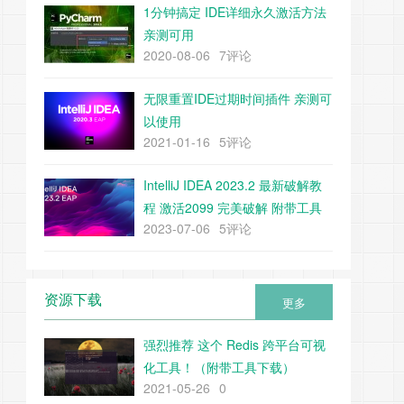
1分钟搞定 IDE详细永久激活方法
亲测可用
2020-08-06
7评论
无限重置IDE过期时间插件 亲测可
以使用
2021-01-16
5评论
IntelliJ IDEA 2023.2 最新破解教
程 激活2099 完美破解 附带工具
2023-07-06
5评论
下载
资源下载
更多
强烈推荐 这个 Redis 跨平台可视
化工具！（附带工具下载）
2021-05-26
0