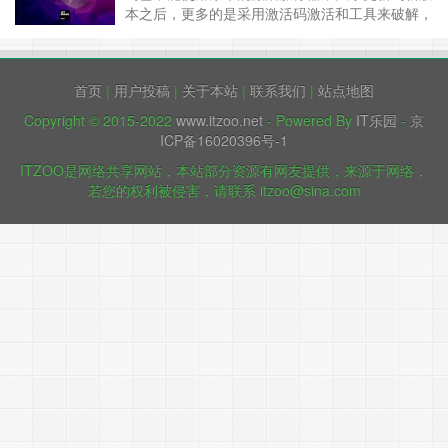
阅读 »
本之后，更多的是采用激活码激活和工具来破解，
这里提供这2种的免费方法使用。 Jetbrains全系列
产品2020.1及以下版本（理论上适用于目前所有
新老版本）激活码和最新工具破解，可使用它来激
首页
|
用户投稿
|
关于本站
|
联系我们
|
站点地图
活你手头上的Jetbrains IDE，本文适用于
JetBrai……
继续阅读 »
Copyright © 2015-2022
www.itzoo.net
- Powered By
IT乐园
-
京
ICP备16020396号-1
ITZOO是网络共享网站，本站部分资源有网友提供，来源于网络，
若您的权利被侵害，请联系 itzoo@sina.com