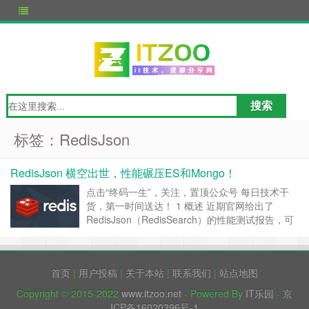
标签：RedisJson
RedisJson 横空出世，性能碾压ES和Mongo！
点击“终码一生”，关注，置顶公众号 每日技术干
货，第一时间送达！ 1 概述 近期官网给出了
RedisJson（RedisSearch）的性能测试报告，可
谓碾压其他NoSQL，下面是核心的报告内容，先
上结论： 对于隔离写入(isolated writes)，
RedisJSON 比 MongoDB 快 5.4 倍，比
首页
|
用户投稿
|
关于本站
|
联系我们
|
站点地图
ElasticS……
继续阅读 »
Copyright © 2015-2022
www.itzoo.net
- Powered By
IT乐园
-
京
ICP备16020396号-1