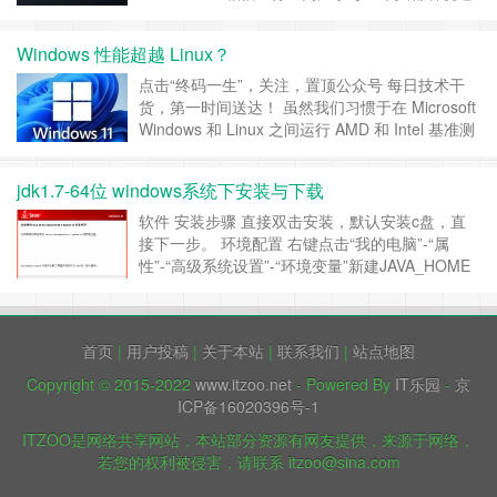
这句话吧？ 这条金句来自Linux之父Linus To……
继续阅读 »
Windows 性能超越 Linux？
点击“终码一生”，关注，置顶公众号 每日技术干
货，第一时间送达！ 虽然我们习惯于在 Microsoft
Windows 和 Linux 之间运行 AMD 和 Intel 基准测
试，但最常见的是发现我们最喜欢的开源操作系统
通常在从台式机到 HEDT 和服务器平台的竞赛中
jdk1.7-64位 windows系统下安装与下载
领先，当谈到 Core i9 12900K“Alder Lake”时 “目
前情况并非如此……
继续阅读 »
软件 安装步骤 直接双击安装，默认安装c盘，直
接下一步。 环境配置 右键点击“我的电脑”-“属
性”-“高级系统设置”-“环境变量”新建JAVA_HOME
路径指向JDK 如：C:\Program
Files\Java\jdk1.7.0_55 编辑path 添加
;%JAVA_HOME%\bin 新建CLASS_PATH 添加
首页
|
用户投稿
|
关于本站
|
联系我们
|
站点地图
.;%JAVA_HOM……
继续阅读 »
Copyright © 2015-2022
www.itzoo.net
- Powered By
IT乐园
-
京
ICP备16020396号-1
ITZOO是网络共享网站，本站部分资源有网友提供，来源于网络，
若您的权利被侵害，请联系 itzoo@sina.com