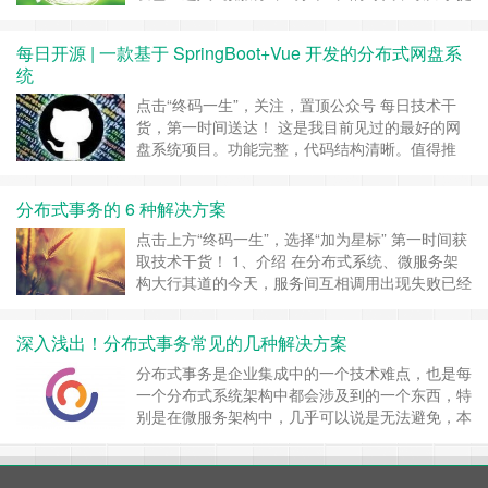
供通用 Java 开发解决方案的 Spring 自然不甘人
后，提出了 Spring Cloud 来扩大 Spring 在微服务
每日开源 | 一款基于 SpringBoot+Vue 开发的分布式网盘系
方面的影响，也取得了市场的认可，在我们的业
统
务……
继续阅读 »
点击“终码一生”，关注，置顶公众号 每日技术干
货，第一时间送达！ 这是我目前见过的最好的网
盘系统项目。功能完整，代码结构清晰。值得推
荐。 1 简介 基于Spring Boot + Vue_cli@3 框架开
发的分布式文件系统，旨在为用户和企业提供一个
分布式事务的 6 种解决方案
简单、方便的文件存储方案，能够以完善的目录结
构体系，对文件进行管理 。 ……
继续阅读 »
点击上方“终码一生”，选择“加为星标” 第一时间获
取技术干货！ 1、介绍 在分布式系统、微服务架
构大行其道的今天，服务间互相调用出现失败已经
成为常态。如何处理异常，如何保证数据一致性，
成为微服务设计过程中，绕不开的一个难题。 在
深入浅出！分布式事务常见的几种解决方案
不同的业务场景下，解决方案会有所差异，常见的
方式有： 阻塞式重试； 2PC、3PC 传统事务； 使
分布式事务是企业集成中的一个技术难点，也是每
用队列，后台异步处理……
继续阅读 »
一个分布式系统架构中都会涉及到的一个东西，特
别是在微服务架构中，几乎可以说是无法避免，本
文就分布式事务来简单聊一下。 数据库事务 在说
分布式事务之前，我们先从数据库事务说起。数据
库事务可能大家都很熟悉，在开发过程中也会经常