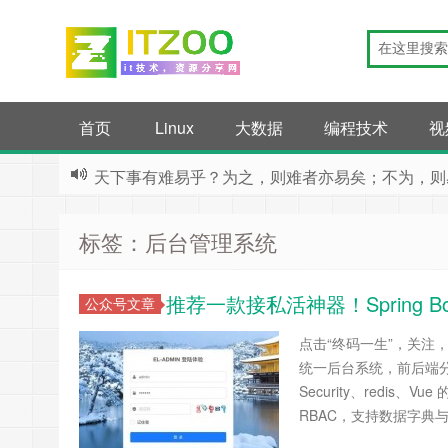
首页
Linux
大数据
编程技术
视
天下事有难易乎？为之，则难者亦易矣；不为，则
标签：后台管理系统
推荐一款接​私活神器！Spring 
公众号文章
点击“终码一生”，关注
统一后台系统，前后端分离，别再
Security、redi
RBAC，支持数据字典