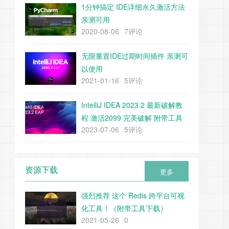
1分钟搞定 IDE详细永久激活方法
亲测可用
2020-08-06
7评论
无限重置IDE过期时间插件 亲测可
以使用
2021-01-16
5评论
IntelliJ IDEA 2023.2 最新破解教
程 激活2099 完美破解 附带工具
2023-07-06
5评论
下载
资源下载
更多
强烈推荐 这个 Redis 跨平台可视
化工具！（附带工具下载）
2021-05-26
0