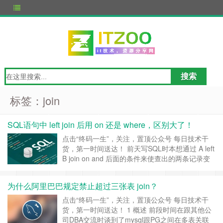
标签：join
SQL语句中 left join 后用 on 还是 where，区别大了！
点击“终码一生”，关注，置顶公众号 每日技术干
货，第一时间送达！ 前天写SQL时本想通过 A left
B join on and 后面的条件来使查出的两条记录变
成一条，奈何发现还是有两条。 后来发现 join on
and 不会过滤结果记录条数，只会根据and后的条
为什么阿里巴巴规定禁止超过三张表 join？
件是否显示 B表的记录，A表的记录一定会显示。
不管and 后面的是A.id=1还是……
继续阅读 »
点击“终码一生”，关注，置顶公众号 每日技术干
货，第一时间送达！ 1 概述 前段时间在跟其他公
司DBA交流时谈到了mysql跟PG之间在多表关联