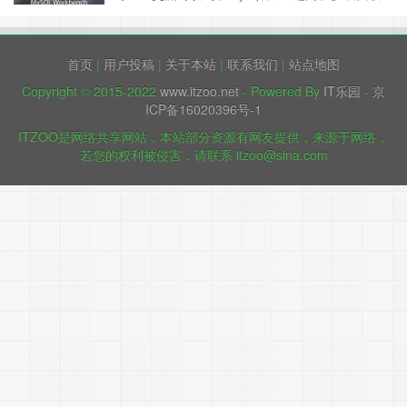
查询上的一些区别，相比之下mysql只有一种表连
接类型:嵌套循环连接(nested-loop)，不支持排序-
合并连接(sort-merge join)与散列连接(hash
首页
|
用户投稿
|
关于本站
|
联系我们
|
站点地图
join)，而PG是都支持……
继续阅读 »
Copyright © 2015-2022
www.itzoo.net
- Powered By
IT乐园
-
京
ICP备16020396号-1
ITZOO是网络共享网站，本站部分资源有网友提供，来源于网络，
若您的权利被侵害，请联系 itzoo@sina.com