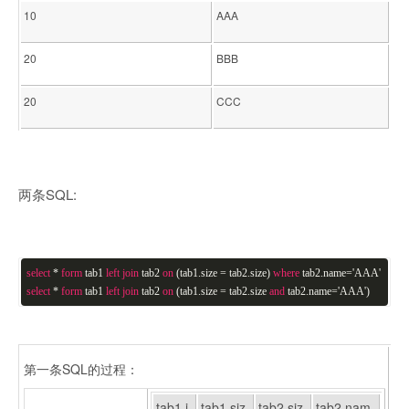
10
AAA
20
BBB
20
CCC
两条SQL:
select
*
form
tab1
left
join
tab2
on
(tab1.size = tab2.size)
where
tab2.name='AAA'
select
*
form
tab1
left
join
tab2
on
(tab1.size = tab2.size
and
tab2.name='AAA')
第一条SQL的过程：
tab1.i
tab1.siz
tab2.siz
tab2.nam