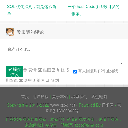
SQL 优化法则，就是这么简
一个 hashCode() 函数引发的​
单！
「​惨案」​
发表我的评论
提交
表情
贴图
加粗
有人回复时邮件通知我
评论
删除线
居中
斜体
签到
首页
|
用户投稿
|
关于本站
|
联系我们
|
站点地图
Copyright © 2015-2022
www.itzoo.net
- Powered By
IT乐园
-
京
ICP备16020396号-1
ITZOO是网络共享网站，本站部分资源有网友提供，来源于网络，
若您的权利被侵害，请联系 itzoo@sina.com