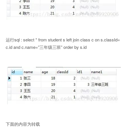
运行sql : select * from student s left join class c on s.classId=
c.id and c.name=”三年级三班” order by s.id
下面的内容为转载