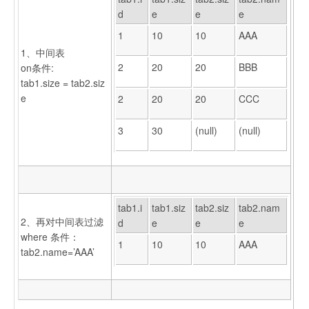
d
e
e
e
1
10
10
AAA
1、中间表
2
20
20
BBB
on条件:
tab1.size = tab2.siz
e
2
20
20
CCC
3
30
(null)
(null)
tab1.i
tab1.siz
tab2.siz
tab2.nam
2、再对中间表过滤
d
e
e
e
where 条件：
1
10
10
AAA
tab2.name=’AAA’