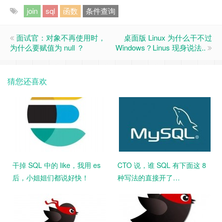
join
sql
函数
条件查询
面试官：对象不再使用时，
桌面版 Linux 为什么干不过
为什么要赋值为 null ？
Windows？Linus 现身说法..
猜您还喜欢
干掉 SQL 中的 like，我用 es
CTO 说，谁 SQL 有下面这 8
后，小姐姐们都说好快！
种写法的直接开了…