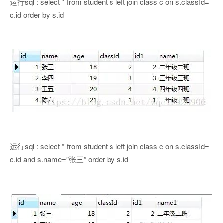
运行sql : select * from student s left join class c on s.classId=
c.id order by s.id
运行sql : select * from student s left join class c on s.classId=
c.id and s.name=”张三” order by s.id