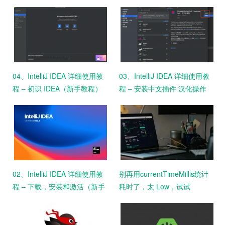
格式
释设置
04、IntelliJ IDEA 详细使用教
03、IntelliJ IDEA 详细使用教
程 – 初识 IDEA（新手教程）
程 – 安装中文插件 汉化操作
（新手教程）
02、IntelliJ IDEA 详细使用教
别再用currentTimeMillis统计
程 – 下载，安装和激活（新手
耗时了，太 Low，试试
教程）
StopWatch吧！