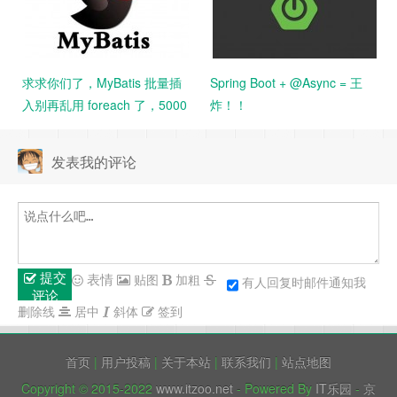
求求你们了，MyBatis 批量插
Spring Boot + @Async = 王
入别再乱用 foreach 了，5000
炸！！
条数据花了 14 分钟。。
发表我的评论
提交
表情
贴图
加粗
有人回复时邮件通知我
评论
删除线
居中
斜体
签到
首页
|
用户投稿
|
关于本站
|
联系我们
|
站点地图
Copyright © 2015-2022
www.itzoo.net
- Powered By
IT乐园
-
京