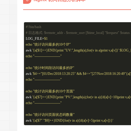
#!/bin/bash
# 日志格式: $remote_addr - $remote_user [$time_local] "$request" $status $
LOG_FILE=
$1
echo
"统计访问最多的10个IP"
awk
'{a[$1]++}END{print "UV:",length(a);for(v in a)print v,a[v]}'
$LOG_
echo
"----------------------"
echo
"统计时间段访问最多的IP"
awk
'$4>="[01/Dec/2018:13:20:25" && $4<="[27/Nov/2018:16:20:49"{a[$1
echo
"----------------------"
echo
"统计访问最多的10个页面"
awk
'{a[$7]++}END{print "PV:",length(a);for(v in a){if(a[v]>10)print v,a[
echo
"----------------------"
echo
"统计访问页面状态码数量"
awk
'{a[$7" "$9]++}END{for(v in a){if(a[v]>5)print v,a[v]}}'