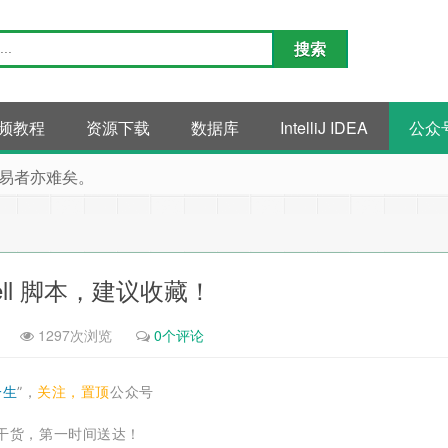
频教程
资源下载
数据库
IntelliJ IDEA
公众
易者亦难矣。
hell 脚本，建议收藏！
1297次浏览
0个评论
一生
”，
关注，置顶
公众号
干货，第一时间送达！