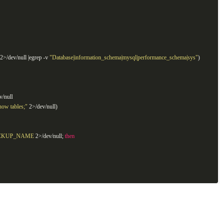
2>/dev/null |egrep -v
"Database|information_schema|mysql|performance_schema|sys"
)
/null
how tables;"
2>/dev/null)
CKUP_NAME
2>/dev/null;
then