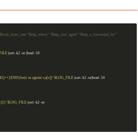
body_bytes_sent "$http_referer" "$http_user_agent" "$http_x_forwarded_for"
FILE
|sort -k2 -nr |head -10
]++}END{for(v in a)print v,a[v]}'
$LOG_FILE
|sort -k2 -nr|head -10
v]}}'
$LOG_FILE
|sort -k2 -nr