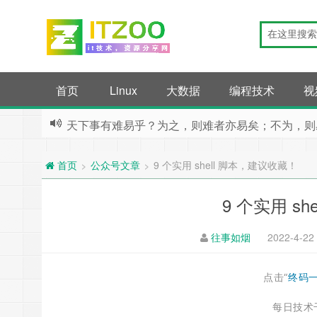
首页
Linux
大数据
编程技术
视
天下事有难易乎？为之，则难者亦易矣；不为，则
公众号文章
9 个实用 shell 脚本，建议收藏！
>
>
首页
9 个实用 s
往事如烟
2022-4-22
点击“
终码
每日技术