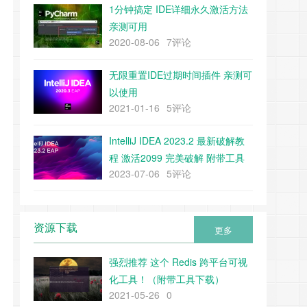
1分钟搞定 IDE详细永久激活方法
亲测可用
2020-08-06
7评论
无限重置IDE过期时间插件 亲测可
以使用
2021-01-16
5评论
IntelliJ IDEA 2023.2 最新破解教
程 激活2099 完美破解 附带工具
2023-07-06
5评论
下载
资源下载
更多
强烈推荐 这个 Redis 跨平台可视
化工具！（附带工具下载）
2021-05-26
0