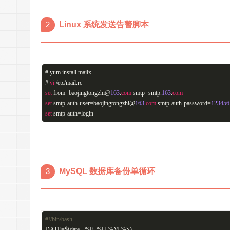
2
Linux 系统发送告警脚本
# yum install mailx
#
vi
/etc/mail.rc
set
from=baojingtongzhi@
163
.
com
smtp=smtp.
163
.
com
set
smtp-auth-user=baojingtongzhi@
163
.
com
smtp-auth-password=
123456
set
smtp-auth=login
3
MySQL 数据库备份单循环
#!/bin/bash
DATE=$(date +%F_%H-%M-%S)