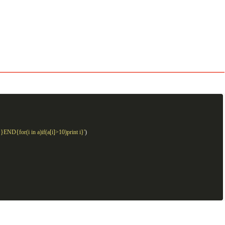
}END{for(i in a)if(a[i]>10)print i}'
)