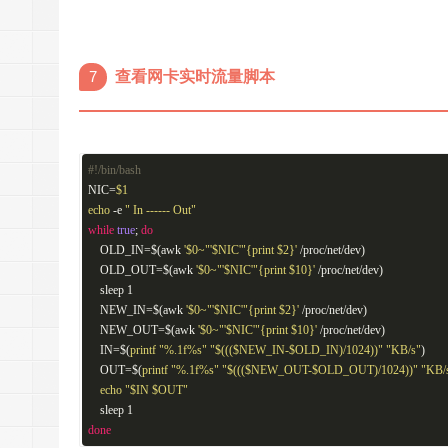
7
查看网卡实时流量脚本
#!/bin/bash
NIC=
$1
echo
-e
" In ------ Out"
while
true
;
do
OLD_IN=$(awk
'$0~"'
$NIC
'"{print $2}'
/proc/net/dev)
OLD_OUT=$(awk
'$0~"'
$NIC
'"{print $10}'
/proc/net/dev)
sleep 1
NEW_IN=$(awk
'$0~"'
$NIC
'"{print $2}'
/proc/net/dev)
NEW_OUT=$(awk
'$0~"'
$NIC
'"{print $10}'
/proc/net/dev)
IN=$(
printf
"%.1f%s"
"
$((($NEW_IN-$OLD_IN)
/1024))"
"KB/s"
)
OUT=$(
printf
"%.1f%s"
"
$((($NEW_OUT-$OLD_OUT)
/1024))"
"KB/
echo
"
$IN
$OUT
"
sleep 1
done