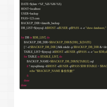
DATE=$(date +%F_%H-%M-%S)
HOST=localhost
USER=backup
PASS=123.com
BACKUP_DIR=/data/db_backup
DB_LIST=$(mysql -h
$HOST
-u
$USER
-p
$PASS
-s -e
"show databases;"
for
DB
in
$DB_LIST
;
do
BACKUP_DB_DIR=
$BACKUP_DIR
/
${DB}
_
${DATE}
[ ! -d
$BACKUP_DB_DIR
] && mkdir -p
$BACKUP_DB_DIR
&>/dev
TABLE_LIST=$(mysql -h
$HOST
-u
$USER
-p
$PASS
-s -e
"use
$DB
;s
for
TABLE
in
$TABLE_LIST
;
do
BACKUP_NAME=
$BACKUP_DB_DIR
/
${TABLE}
.sql
if
! mysqldump -h
$HOST
-u
$USER
-p
$PASS
$DB
$TABLE
>
$BA
echo
"
$BACKUP_NAME
备份失败!"
fi
done
done