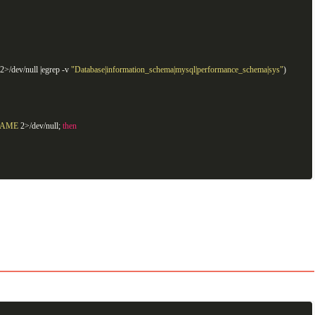
2>/dev/null |egrep -v
"Database|information_schema|mysql|performance_schema|sys"
)
NAME
2>/dev/null;
then