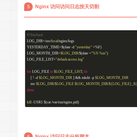
5
Nginx 访问访问日志按天切割
#!/bin/bash
LOG_DIR=/usr/
local
/nginx/logs
YESTERDAY_TIME=$(date -d
"yesterday"
+%F)
LOG_MONTH_DIR=
$LOG_DIR
/$(date +
"%Y-%m"
)
LOG_FILE_LIST=
"default.access.log"
for
LOG_FILE
in
$LOG_FILE_LIST
;
do
[ ! -d
$LOG_MONTH_DIR
] && mkdir -p
$LOG_MONTH_DIR
mv
$LOG_DIR
/
$LOG_FILE
$LOG_MONTH_DIR
/
${LOG_FILE}
_
$
done
kill
-USR1 $(cat /var/run/nginx.pid)
6
Nginx 访问日志分析脚本