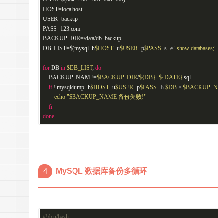
HOST=localhost
USER=backup
PASS=123.com
BACKUP_DIR=/data/db_backup
DB_LIST=$(mysql -h
$HOST
-u
$USER
-p
$PASS
-s -e
"show databases;"
for
DB
in
$DB_LIST
;
do
BACKUP_NAME=
$BACKUP_DIR
/
${DB}
_
${DATE}
.sql
if
! mysqldump -h
$HOST
-u
$USER
-p
$PASS
-B
$DB
>
$BACKUP_
echo
"
$BACKUP_NAME
备份失败!"
fi
done
4
MySQL 数据库备份多循环
#!/bin/bash