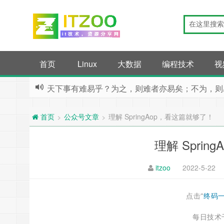
首页
Linux
大数据
编程技术
视
天下事有难易乎？为之，则难者亦易矣；不为，则
公众号文章
理解 SpringAop，看这篇就够了！
>
>
首页
理解 Spri
itzoo
2022-5-22
点击“
终码
每日技术