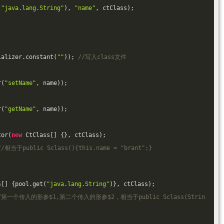
(
"java.lang.String"
), 
"name"
, ctClass);
;
ializer.constant(
""
)); 
//写入class文件
r(
"setName"
, name));
r(
"getName"
, name));
tor(
new
 CtClass[] {}, ctClass);
//相当于public Sclass(){this.name = "brant";}
s[] {pool.get(
"java.lang.String"
)}, ctClass);
/第一个传入的形参$1,第二个传入的形参$2，相当于public Sclass(Strin