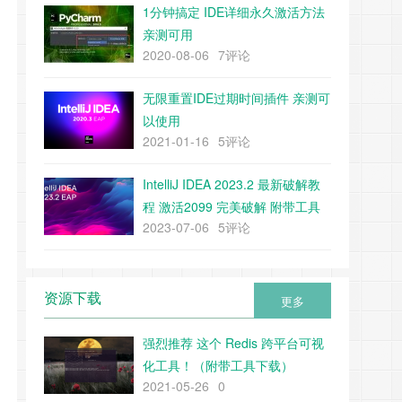
1分钟搞定 IDE详细永久激活方法
亲测可用
2020-08-06
7评论
无限重置IDE过期时间插件 亲测可
以使用
2021-01-16
5评论
IntelliJ IDEA 2023.2 最新破解教
程 激活2099 完美破解 附带工具
2023-07-06
5评论
下载
资源下载
更多
强烈推荐 这个 Redis 跨平台可视
化工具！（附带工具下载）
2021-05-26
0