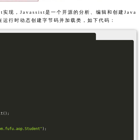
t实现，Javassist是一个开源的分析、编辑和创建Java
工具在运行时动态创建字节码并加载类，如下代码：
lt();
om.fufu.aop.Student"
);