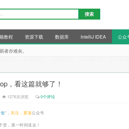
频教程
资源下载
数据库
IntelliJ IDEA
公众
易者亦难矣。
ngAop，看这篇就够了！
1276次浏览
0个评论
一生
”，
关注，置顶
公众号
干货，第一时间送达！