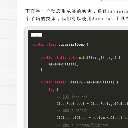
下面举一个动态生成类的实例，通过Javassis
字节码的类库，我们可以使用Javasisst
public
class
JavassistDemo
{
public
static
void
main
(String[] args)
{
        makeNewClass();
    }
public
static
 Class<?> makeNewClass() {
try
 {
// 获取ClassPool
            ClassPool pool = ClassPool.getDefau
// 创建Student类
            CtClass ctClass = pool.makeClass(
"c
// 创建Student类成员变量name