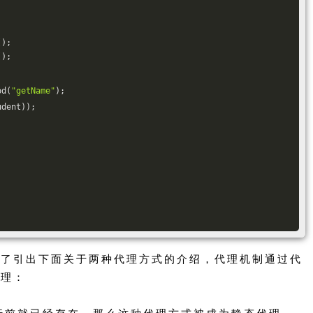
();
();
od(
"getName"
);
udent));
为了引出下面关于两种代理方式的介绍，代理机制通过代
代理：