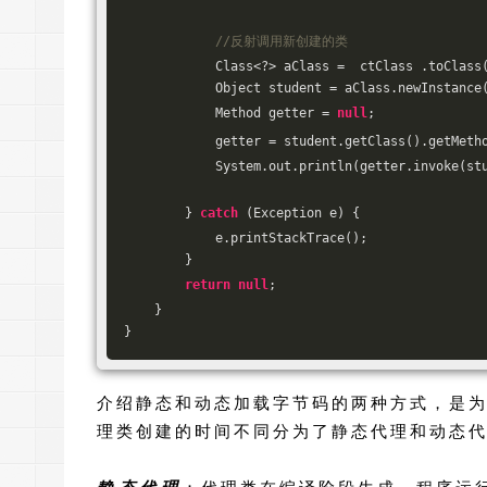
//反射调用新创建的类
            Class<?> aClass =  ctClass .toClass
            Object student = aClass.newInstance
            Method getter = 
null
;
            getter = student.getClass().getMeth
            System.out.println(getter.invoke(st
        } 
catch
 (Exception e) {
            e.printStackTrace();
        }
return
null
;
    }
}
介绍静态和动态加载字节码的两种方式，是
理类创建的时间不同分为了静态代理和动态