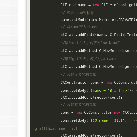
            CtField name = 
new
 CtField(pool.get
// 设置name为私有
            name.setModifiers(Modifier.PRIVATE)
// 将name写入class
            ctClass.addField(name, CtField.Init
//增加set方法，名字为"setName"
            ctClass.addMethod(CtNewMethod.sette
//增加get方法，名字为getname
            ctClass.addMethod(CtNewMethod.gette
// 添加无参的构造体
            CtConstructor cons = 
new
 CtConstruc
            cons.setBody(
"{name = "Brant";}"
); 
            ctClass.addConstructor(cons);
// 添加有参的构造体
            cons = 
new
 CtConstructor(
new
 CtClas
            cons.setBody(
"{$0.name = $1;}"
);  
/
g s){this.name = s;}
            ctClass.addConstructor(cons);