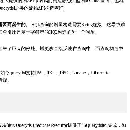
以通过它提供的的API帮助我们构建静态类型的SQL-like查询，也就
rydsl之类的流畅API构造查询。
的需要而诞生的。
HQL查询的增量构造需要String连接，这导致难
全引用是基于字符串的HQL构造的另一个问题。
带来了巨大的好处。域更改直接反映在查询中，而查询构造中
uerydsl支持JPA，JDO，JDBC，Lucene，Hibernate
它的后端。
块通过QuerydslPredicateExecutor提供了与Querydsl的集成，如