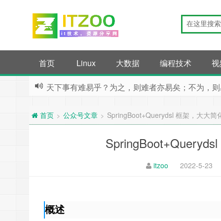
首页
Linux
大数据
编程技术
视
天下事有难易乎？为之，则难者亦易矣；不为，则
公众号文章
SpringBoot+Querydsl 框架，
>
>
首页
SpringBoot+Que
itzoo
2022-5-23
概述