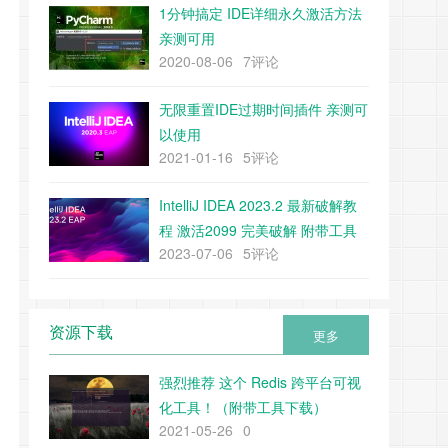
1分钟搞定 IDE详细永久激活方法
亲测可用
2020-08-06
7评论
无限重置IDE过期时间插件 亲测可
以使用
2021-01-16
5评论
IntelliJ IDEA 2023.2 最新破解教
程 激活2099 完美破解 附带工具
2023-07-06
5评论
下载
资源下载
更多
强烈推荐 这个 Redis 跨平台可视
化工具！（附带工具下载）
2021-05-26
0