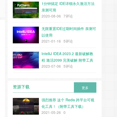
1分钟搞定 IDE详细永久激活方法
亲测可用
2020-08-06
7评论
无限重置IDE过期时间插件 亲测可
以使用
2021-01-16
5评论
IntelliJ IDEA 2023.2 最新破解教
程 激活2099 完美破解 附带工具
2023-07-06
5评论
下载
资源下载
更多
强烈推荐 这个 Redis 跨平台可视
化工具！（附带工具下载）
2021-05-26
0