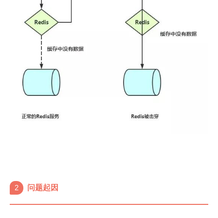
2
问题起因