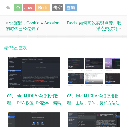
IO
Java
Redis
击穿
雪崩
快醒醒，Cookie + Session
Redis 如何高效实现点赞、取
的时代已经过去了
消点赞功能
猜您还喜欢
06、IntelliJ IDEA 详细使用教
05、IntelliJ IDEA 详细使用教
程 – IDEA 设置JDK版本，编码
程 – 主题，字体，类和方法注
格式
释设置