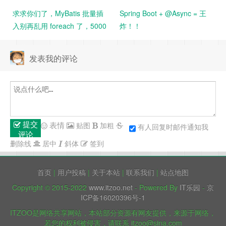
求求你们了，MyBatis 批量插
Spring Boot + @Async = 王
入别再乱用 foreach 了，5000
炸！！
条数据花了 14 分钟。。
发表我的评论
提交
表情
贴图
加粗
有人回复时邮件通知我
评论
删除线
居中
斜体
签到
首页
|
用户投稿
|
关于本站
|
联系我们
|
站点地图
Copyright © 2015-2022
www.itzoo.net
- Powered By
IT乐园
-
京
ICP备16020396号-1
ITZOO是网络共享网站，本站部分资源有网友提供，来源于网络，
若您的权利被侵害，请联系 itzoo@sina.com