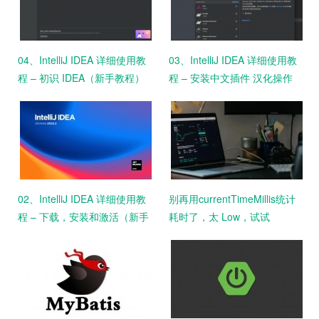
04、IntelliJ IDEA 详细使用教
03、IntelliJ IDEA 详细使用教
程 – 初识 IDEA（新手教程）
程 – 安装中文插件 汉化操作
（新手教程）
02、IntelliJ IDEA 详细使用教
别再用currentTimeMillis统计
程 – 下载，安装和激活（新手
耗时了，太 Low，试试
教程）
StopWatch吧！