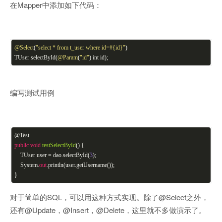
在Mapper中添加如下代码：
@Select
(
"select * from t_user where id=#{id}"
)
TUser selectById(
@Param
(
"id"
) int id);
编写测试用例
@
Test
public
void
testSelectById
()
{
TUser user = dao.selectById(
3
);
System.
out
.println(user.getUsername());
}
对于简单的SQL，可以用这种方式实现。除了@Select之外，
还有@Update，@Insert，@Delete，这里就不多做演示了。