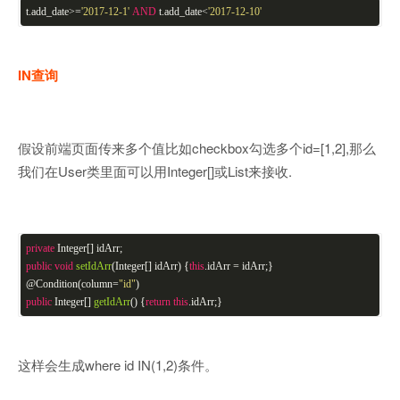
t.add_date>=
'2017-12-1'
AND
t.add_date<
'2017-12-10'
IN查询
假设前端页面传来多个值比如checkbox勾选多个id=[1,2],那么
我们在User类里面可以用Integer[]或List来接收.
private
Integer[] idArr;
public
void
setIdArr
(
Integer[] idArr
)
{
this
.idArr = idArr;}
@Condition(column=
"id"
)
public
Integer[]
getIdArr
()
{
return
this
.idArr;}
这样会生成where id IN(1,2)条件。