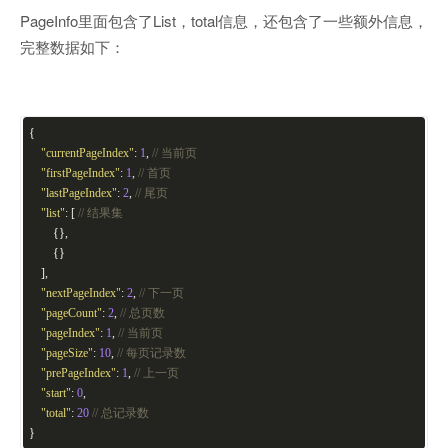
PageInfo里面包含了List，total信息，还包含了一些额外信息，
完整数据如下：
{
"currentPageIndex"
:
1
,
// 当前页
"firstPageIndex"
:
1
,
// 首页
"lastPageIndex"
:
2
,
// 尾页
"list"
: [
// 结果集
{},
{}
],
"nextPageIndex"
:
2
,
// 下一页
"pageCount"
:
2
,
// 总页数
"pageIndex"
:
1
,
// 当前页
"pageSize"
:
10
,
// 每页记录数
"prePageIndex"
:
1
,
// 上一页
"start"
:
0
,
"total"
:
20
// 总记录数
}