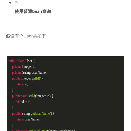
使用普通bean查询
假设有个User类如下
public
class
User
{
private
Integer id;
private
String userName;
public
Integer
getId
()
{
return
id;
}
public
void
setId
(Integer id)
{
this
.id = id;
}
public
String
getUserName
()
{
return
userName;
}
public
void
setUserName
(String userName)
{