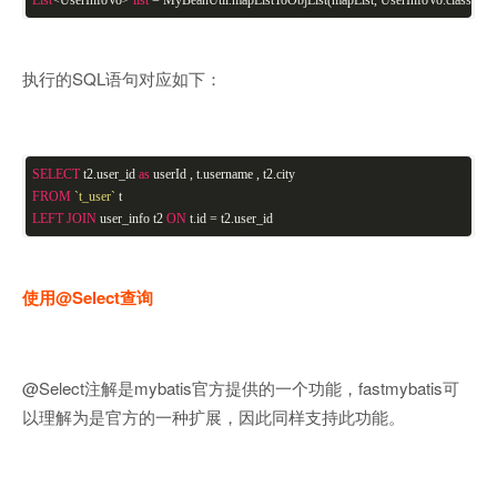
List
<UserInfoVo>
list
= MyBeanUtil.mapListToObjList(mapList, UserInfoVo.class);
执行的SQL语句对应如下：
SELECT
t2.user_id
as
userId , t.username , t2.city
FROM
`t_user`
t
LEFT
JOIN
user_info t2
ON
t.id = t2.user_id
使用@Select查询
@Select注解是mybatis官方提供的一个功能，fastmybatis可
以理解为是官方的一种扩展，因此同样支持此功能。