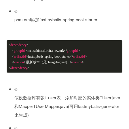
pom.xml添加fastmybatis-spring-boot-starter
<
dependency
>
<
groupId
>
net.oschina.durcframework
</
groupId
>
<
artifactId
>
fastmybatis-spring-boot-starter
</
artifactId
>
<
version
>
最新版本（见changelog.md）
</
version
>
</
dependency
>
假设数据库有张t_user表，添加对应的实体类TUser.java
和MapperTUserMapper.java(可用fastmybatis-generator
来生成)