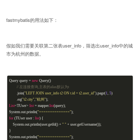
fastmybatis的用法如下：
假如我们需要关联第二张表user_info，筛选出user_info中的城
市为杭州的数据。
Query query =
new
Query()
// 左连接查询,主表的alias默认为t
.join(
"LEFT JOIN user_info t2 ON t.id = t2.user_id"
).page(
1
,
5
)
.eq(
"t2.city"
,
"杭州"
);
List
<TUser>
list
= mapper.
list
(query);
System.out.println(
"=============="
);
for
(TUser user :
list
) {
System.out.println(user.getId() +
" "
+ user.getUsername());
}
System.out.println(
"=============="
);