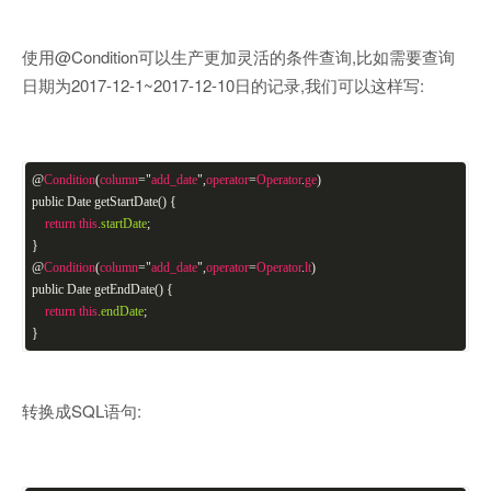
使用@Condition可以生产更加灵活的条件查询,比如需要查询
日期为2017-12-1~2017-12-10日的记录,我们可以这样写:
@
Condition
(
column
="
add_date
",
operator
=
Operator
.
ge
)
public Date getStartDate() {
return
this
.startDate
;
}
@
Condition
(
column
="
add_date
",
operator
=
Operator
.
lt
)
public Date getEndDate() {
return
this
.endDate
;
}
转换成SQL语句: