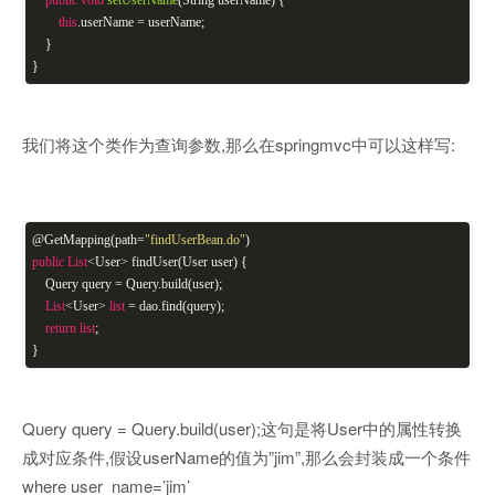
this
.userName = userName;
}
}
我们将这个类作为查询参数,那么在springmvc中可以这样写:
@GetMapping(path=
"findUserBean.do"
)
public
List
<User> findUser(User user) {
Query query = Query.build(user);
List
<User>
list
= dao.find(query);
return
list
;
}
Query query = Query.build(user);这句是将User中的属性转换
成对应条件,假设userName的值为”jim”,那么会封装成一个条件
where user_name=’jim’