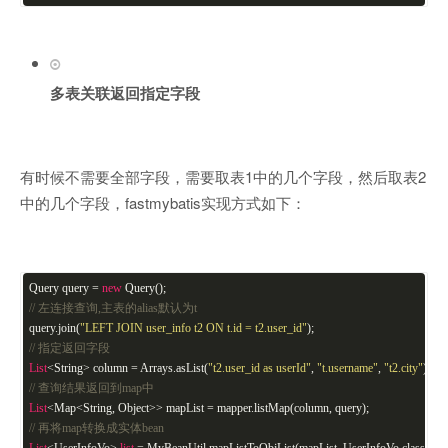
多表关联返回指定字段
有时候不需要全部字段，需要取表1中的几个字段，然后取表2
中的几个字段，fastmybatis实现方式如下：
Query query =
new
Query();
// 左连接查询,主表的alias默认为t
query.join(
"LEFT JOIN user_info t2 ON t.id = t2.user_id"
);
// 指定返回字段
List
<String> column = Arrays.asList(
"t2.user_id as userId"
,
"t.username"
,
"t2.city"
);
// 查询结果返回到map中
List
<Map<String, Object>> mapList = mapper.listMap(column, query);
// 再将map转换成实体bean