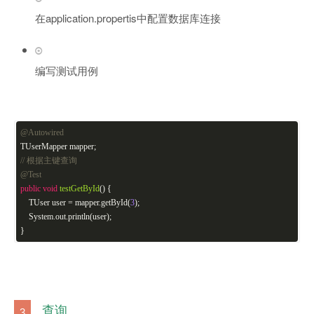
在application.propertis中配置数据库连接
编写测试用例
@Autowired
TUserMapper mapper;
// 根据主键查询
@Test
public
void
testGetById
()
{
TUser user = mapper.getById(
3
);
System.out.println(user);
}
查询
3