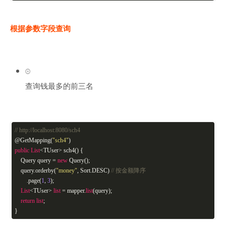
根据参数字段查询
查询钱最多的前三名
// http://localhost:8080/sch4
@GetMapping(
"sch4"
)
public
List
<TUser> sch4() {
Query query =
new
Query();
query.orderby(
"money"
, Sort.DESC)
// 按金额降序
.page(
1
,
3
);
List
<TUser>
list
= mapper.
list
(query);
return
list
;
}