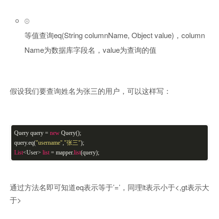
等值查询eq(String columnName, Object value)，column
Name为数据库字段名，value为查询的值
假设我们要查询姓名为张三的用户，可以这样写：
Query query =
new
Query();
query.eq(
"username"
,
"张三"
);
List
<User>
list
= mapper.
list
(query);
通过方法名即可知道eq表示等于’=’，同理lt表示小于<,gt表示大
于>