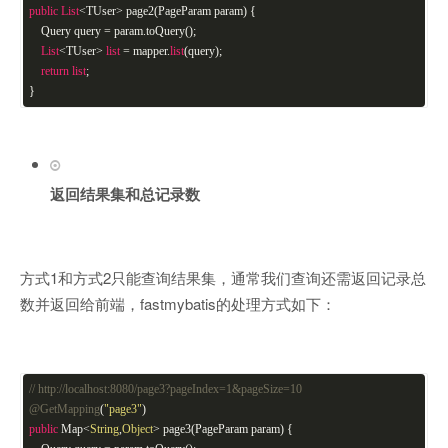
public
List
<TUser> page2(PageParam param) {
Query query = param.toQuery();
List
<TUser>
list
= mapper.
list
(query);
return
list
;
}
返回结果集和总记录数
方式1和方式2只能查询结果集，通常我们查询还需返回记录总
数并返回给前端，fastmybatis的处理方式如下：
// http://localhost:8080/page3?pageIndex=1&pageSize=10
@GetMapping
(
"page3"
)
public
Map<
String
,
Object
> page3(PageParam param) {