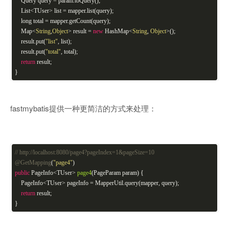
Query query = param.toQuery();
List<TUser> list = mapper.list(query);
long total = mapper.getCount(query);
Map<
String
,
Object
> result =
new
HashMap<
String
,
Object
>();
result.put(
"list"
, list);
result.put(
"total"
, total);
return
result;
}
fastmybatis提供一种更简洁的方式来处理：
// http://localhost:8080/page4?pageIndex=1&pageSize=10
@GetMapping
(
"page4"
)
public
PageInfo<TUser>
page4
(PageParam param)
{
PageInfo<TUser> pageInfo = MapperUtil.query(mapper, query);
return
result;
}