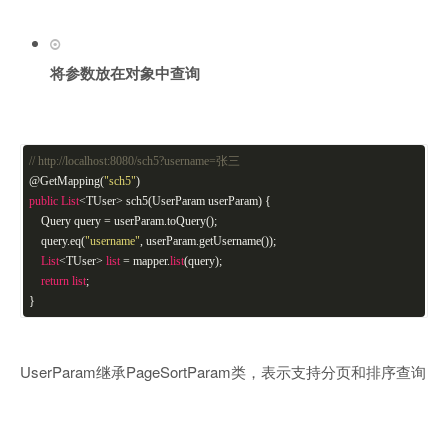
将参数放在对象中查询
// http://localhost:8080/sch5?username=张三
@GetMapping(
"sch5"
)
public
List
<TUser> sch5(UserParam userParam) {
Query query = userParam.toQuery();
query.eq(
"username"
, userParam.getUsername());
List
<TUser>
list
= mapper.
list
(query);
return
list
;
}
UserParam继承PageSortParam类，表示支持分页和排序查询