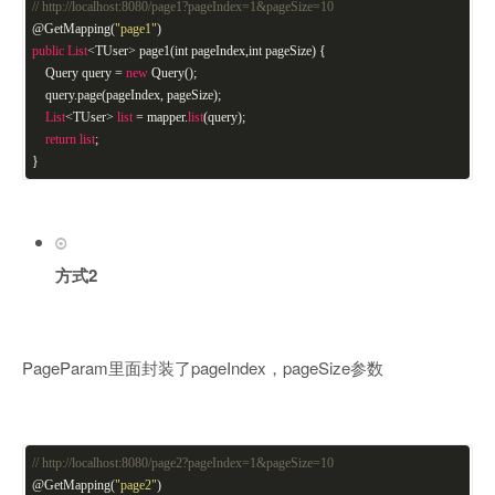
// http://localhost:8080/page1?pageIndex=1&pageSize=10
@GetMapping(
"page1"
)
public
List
<TUser> page1(int pageIndex,int pageSize) {
Query query =
new
Query();
query.page(pageIndex, pageSize);
List
<TUser>
list
= mapper.
list
(query);
return
list
;
}
方式2
PageParam里面封装了pageIndex，pageSize参数
// http://localhost:8080/page2?pageIndex=1&pageSize=10
@GetMapping(
"page2"
)