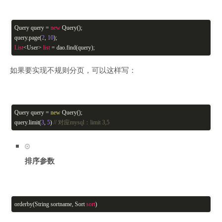
Query query =
new
Query();
query.page(
2
,
10
);
List
<User>
list
= dao.find(query);
如果要实现不规则分页，可以这样写：
Query query =
new
Query();
query.limit(
3
,
5
)
// 对应mysql：limit 3,5
排序参数
orderby(String sortname, Sort
sort
)