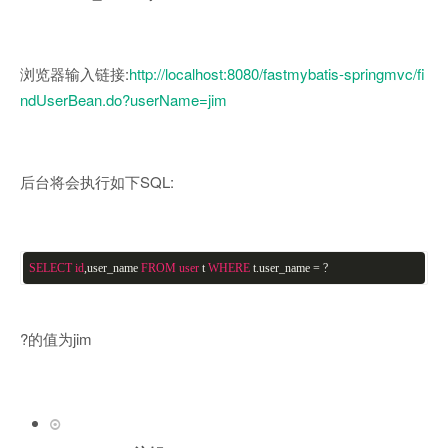
浏览器输入链接:
http://localhost:8080/fastmybatis-springmvc/fi
ndUserBean.do?userName=jim
后台将会执行如下SQL:
SELECT
id
,user_name
FROM
user
t
WHERE
t.user_name = ?
?的值为jim