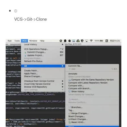
VCS->Git->Clone