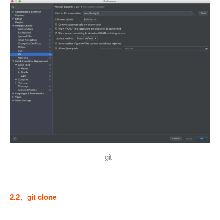
git_
2.2、git clone