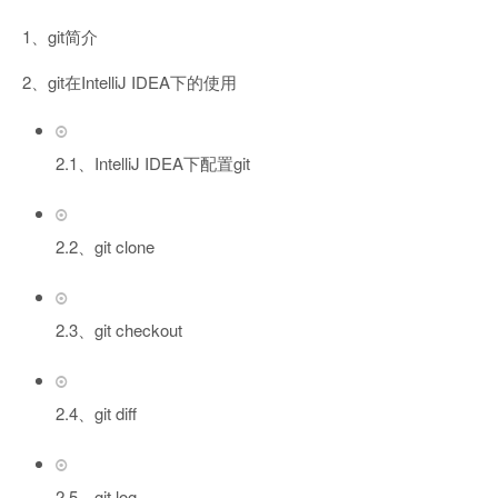
1、git简介
2、git在IntelliJ IDEA下的使用
2.1、IntelliJ IDEA下配置git
2.2、git clone
2.3、git checkout
2.4、git diff
2.5、git log