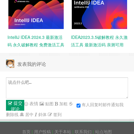
IntelliJ IDEA 2024.3 最新激活
IDEA2023.3.5破解教程 永久激
码 永久破解教程 免费激活工具
活工具 最新激活码 亲测可用
发表我的评论
提交
表情
贴图
加粗
有人回复时邮件通知我
评论
删除线
居中
斜体
签到
首页
|
用户投稿
|
关于本站
|
联系我们
|
站点地图