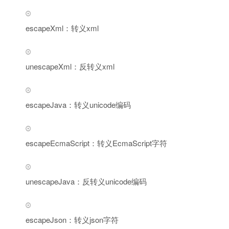
escapeXml：转义xml
unescapeXml：反转义xml
escapeJava：转义unicode编码
escapeEcmaScript：转义EcmaScript字符
unescapeJava：反转义unicode编码
escapeJson：转义json字符