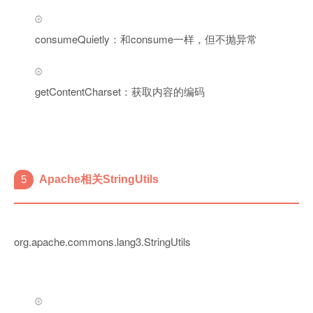
consumeQuietly：和consume一样，但不抛异常
getContentCharset：获取内容的编码
5
Apache相关StringUtils
org.apache.commons.lang3.StringUtils