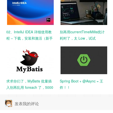
02、IntelliJ IDEA 详细使用教
别再用currentTimeMillis统计
程 – 下载，安装和激活（新手
耗时了，太 Low，试试
教程）
StopWatch吧！
求求你们了，MyBatis 批量插
Spring Boot + @Async = 王
入别再乱用 foreach 了，5000
炸！！
条数据花了 14 分钟。。
发表我的评论