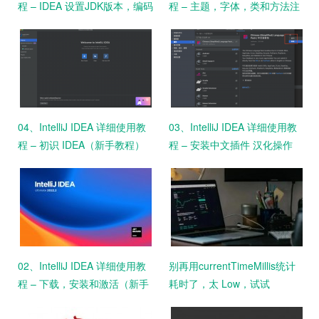
程 – IDEA 设置JDK版本，编码
程 – 主题，字体，类和方法注
格式
释设置
04、IntelliJ IDEA 详细使用教
03、IntelliJ IDEA 详细使用教
程 – 初识 IDEA（新手教程）
程 – 安装中文插件 汉化操作
（新手教程）
02、IntelliJ IDEA 详细使用教
别再用currentTimeMillis统计
程 – 下载，安装和激活（新手
耗时了，太 Low，试试
教程）
StopWatch吧！