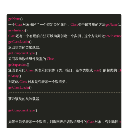
getName
()
一个
Class
对象描述了一个特定类的属性，
Class
类中最常用的方法
getName
以
Stri
newInstance
()
Class
还有一个有用的方法可以为类创建一个实例，这个方法叫做
newInstance
()
getClassLoader
()
返回该类的类加载器。
getComponentType
()
返回表示数组组件类型的
Class
。
getSuperclass
()
返回表示此
Class
所表示的实体（类、接口、基本类型或
void
）的超类的
Class
isArray
()
判定此
Class
对象是否表示一个数组类。
getClassLoader
()
/******************************************************************/
获取该类的类装载器。
getComponentType
()
如果当前类表示一个数组，则返回表示该数组组件的
Class
对象，否则返回
null
。