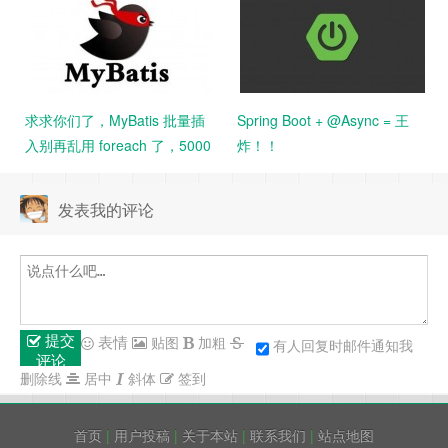
求求你们了，MyBatis 批量插
Spring Boot + @Async = 王
入别再乱用 foreach 了，5000
炸！！
条数据花了 14 分钟。。
发表我的评论
提交
表情
贴图
加粗
有人回复时邮件通知我
评论
删除线
居中
斜体
签到
首页
|
用户投稿
|
关于本站
|
联系我们
|
站点地图