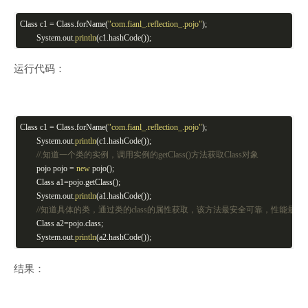
Class c1 = Class.forName(
"com.fianl_.reflection_.pojo"
);
System.out.
println
(c1.hashCode());
运行代码：
Class c1 = Class.forName(
"com.fianl_.reflection_.pojo"
);
System.out.
println
(c1.hashCode());
//.知道一个类的实例，调用实例的getClass()方法获取Class对象
pojo pojo =
new
pojo();
Class a1=pojo.getClass();
System.out.
println
(a1.hashCode());
//知道具体的类，通过类的class的属性获取，该方法最安全可靠，性能最高
Class a2=pojo.class;
System.out.
println
(a2.hashCode());
结果：