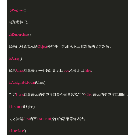
getSigners
()
获取类标记。
getSuperclass
()
如果此对象表示除
Object
外的任一类,那么返回此对象的父类对象。
isArray
()
如果
Class
对象表示一个数组则返回
true
,否则返回
false
。
isAssignableFrom
(Class)
判定
Class
对象表示的类或接口是否同参数指定的
Class
表示的类或接口相同，或
isInstance
(Object)
此方法是
Java
语言
instanceof
操作的动态等价方法。
isInterface
()