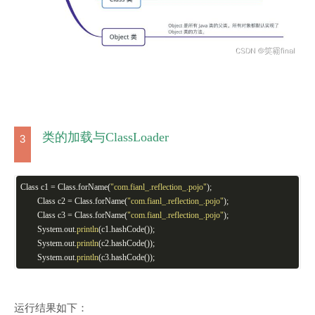
类的加载与ClassLoader
3
Class c1 = Class.forName(
"com.fianl_.reflection_.pojo"
);
Class c2 = Class.forName(
"com.fianl_.reflection_.pojo"
);
Class c3 = Class.forName(
"com.fianl_.reflection_.pojo"
);
System.out.
println
(c1.hashCode());
System.out.
println
(c2.hashCode());
System.out.
println
(c3.hashCode());
运行结果如下：