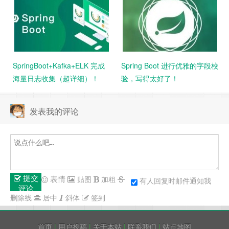
SpringBoot+Kafka+ELK 完成
Spring Boot 进行优雅的字段校
海量日志收集（超详细）！
验，写得太好了！
发表我的评论
提交
表情
贴图
加粗
有人回复时邮件通知我
评论
删除线
居中
斜体
签到
首页
|
用户投稿
|
关于本站
|
联系我们
|
站点地图