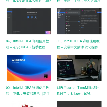
程 – IDEA 设置JDK版本，编码
程 – 主题，字体，类和方法注
格式
释设置
04、IntelliJ IDEA 详细使用教
03、IntelliJ IDEA 详细使用教
程 – 初识 IDEA（新手教程）
程 – 安装中文插件 汉化操作
（新手教程）
02、IntelliJ IDEA 详细使用教
别再用currentTimeMillis统计
程 – 下载，安装和激活（新手
耗时了，太 Low，试试
教程）
StopWatch吧！