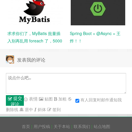
求求你们了，MyBatis 批量插
Spring Boot + @Async = 王
入别再乱用 foreach 了，5000
炸！！
条数据花了 14 分钟。。
发表我的评论
提交
表情
贴图
加粗
有人回复时邮件通知我
评论
删除线
居中
斜体
签到
首页
|
用户投稿
|
关于本站
|
联系我们
|
站点地图