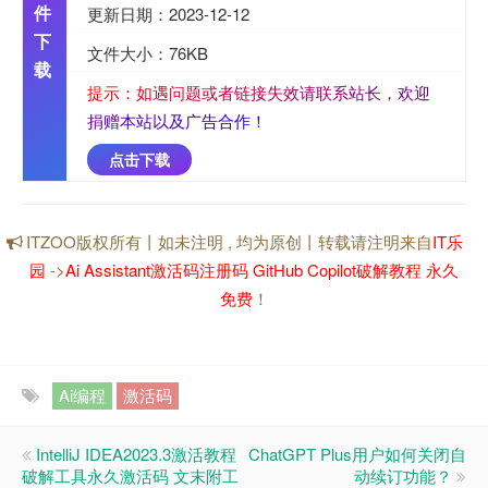
件
更新日期：2023-12-12
下
文件大小：76KB
载
提
示
：
如
遇
问
题
或
者
链
接
失
效
请
联
系
站
长
，
欢
迎
捐
赠
本
站
以
及
广
告
合
作
！
点击下载
ITZOO版权所有丨如未注明 , 均为原创丨转载请注明来自
IT乐
园
->
Ai Assistant激活码注册码 GitHub Copilot破解教程 永久
免费
！
Ai编程
激活码
IntelliJ IDEA2023.3激活教程
ChatGPT Plus用户如何关闭自
破解工具永久激活码 文末附工
动续订功能？