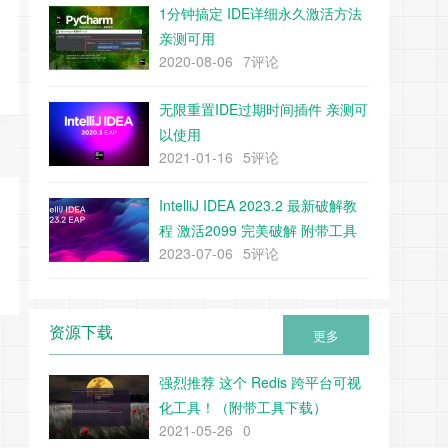
1分钟搞定 IDE详细永久激活方法
亲测可用
2020-08-06
7评论
无限重置IDE过期时间插件 亲测可
以使用
2021-01-16
5评论
IntelliJ IDEA 2023.2 最新破解教
程 激活2099 完美破解 附带工具
2023-07-06
5评论
下载
资源下载
更多
强烈推荐 这个 Redis 跨平台可视
化工具！（附带工具下载）
2021-05-26
0