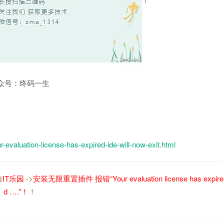
众号：终码一生
ur-evaluation-license-has-expired-ide-will-now-exit.html
自
IT乐园
->
安装无限重置插件 报错“Your evaluation license has expire
d ….”！
！