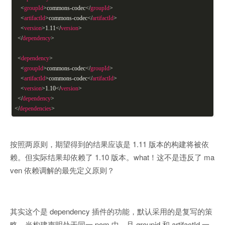
<
groupId
>
commons-codec
</
groupId
>
<
artifactId
>
commons-codec
</
artifactId
>
<
version
>
1.11
</
version
>
</
dependency
>
<
dependency
>
<
groupId
>
commons-codec
</
groupId
>
<
artifactId
>
commons-codec
</
artifactId
>
<
version
>
1.10
</
version
>
</
dependency
>
</
dependencies
>
按照两原则，期望得到的结果应该是 1.11 版本的构建将被依
赖。但实际结果却依赖了 1.10 版本。what！这不是违反了 ma
ven 依赖调解的最先定义原则？
其实这个是 dependency 插件的功能，默认采用的是复写的策
略，当构建声明处于同一 pom 中，且 groupid 和 artifactId 一