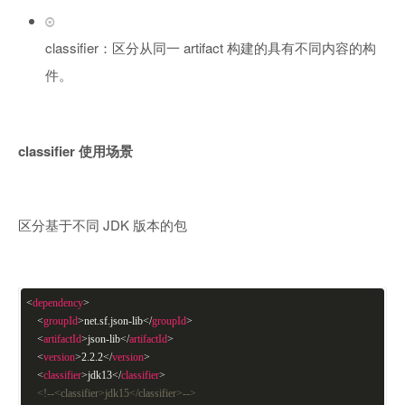
classifier：区分从同一 artifact 构建的具有不同内容的构
件。
classifier 使用场景
区分基于不同 JDK 版本的包
<
dependency
>
<
groupId
>
net.sf.json-lib
</
groupId
>
<
artifactId
>
json-lib
</
artifactId
>
<
version
>
2.2.2
</
version
>
<
classifier
>
jdk13
</
classifier
>
<!--<classifier>jdk15</classifier>-->