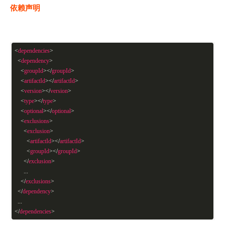
依赖声明
<
dependencies
>
<
dependency
>
<
groupId
>
</
groupId
>
<
artifactId
>
</
artifactId
>
<
version
>
</
version
>
<
type
>
</
type
>
<
optional
>
</
optional
>
<
exclusions
>
<
exclusion
>
<
artifactId
>
</
artifactId
>
<
groupId
>
</
groupId
>
</
exclusion
>
...
</
exclusions
>
</
dependency
>
...
</
dependencies
>