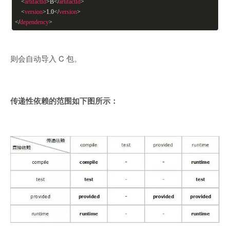
<
artifactId
>
B
</
artifactId
>
<
version
>
1.0
</
version
>
</
dependency
>
则会自动导入 C 包。
传递性依赖的范围如下图所示：