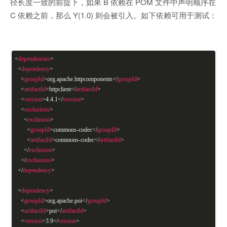
径长度一致的前提下，如果 B 依赖在 POM 文件中声明顺序在
C 依赖之前，那么 Y(1.0) 则会被引入。如下依赖可用于测试：
<
dependencies
>
<
dependency
>
<
groupId
>
org.apache.httpcomponents
</
groupId
>
<
artifactId
>
httpclient
</
artifactId
>
<
version
>
4.4.1
</
version
>
<
exclusions
>
<
exclusion
>
<
groupId
>
commons-codec
</
groupId
>
<
artifactId
>
commons-codec
</
artifactId
>
</
exclusion
>
</
exclusions
>
</
dependency
>
<
dependency
>
<
groupId
>
org.apache.poi
</
groupId
>
<
artifactId
>
poi
</
artifactId
>
<
version
>
3.9
</
version
>