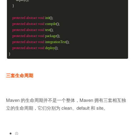
}
protected
abstract
void
init
()
;
protected
abstract
void
compile
()
;
protected
abstract
void
test
()
;
protected
abstract
void
package
()
;
protected
abstract
void
integrationTest
()
;
protected
abstract
void
deploy
()
;
}
三套生命周期
Maven 的生命周期并不是一个整体，Maven 拥有三套相互独
立的生命周期，它们分别为 clean、default 和 site。