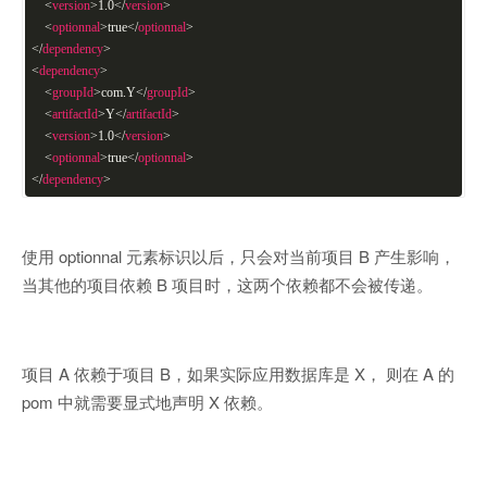
<
version
>
1.0
</
version
>
<
optionnal
>
true
</
optionnal
>
</
dependency
>
<
dependency
>
<
groupId
>
com.Y
</
groupId
>
<
artifactId
>
Y
</
artifactId
>
<
version
>
1.0
</
version
>
<
optionnal
>
true
</
optionnal
>
</
dependency
>
使用 optionnal 元素标识以后，只会对当前项目 B 产生影响，
当其他的项目依赖 B 项目时，这两个依赖都不会被传递。
项目 A 依赖于项目 B，如果实际应用数据库是 X， 则在 A 的
pom 中就需要显式地声明 X 依赖。