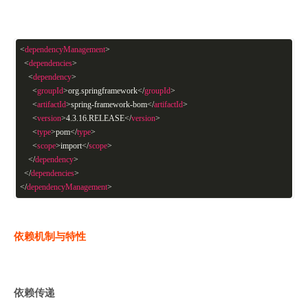
<
dependencyManagement
>
<
dependencies
>
<
dependency
>
<
groupId
>
org.springframework
</
groupId
>
<
artifactId
>
spring-framework-bom
</
artifactId
>
<
version
>
4.3.16.RELEASE
</
version
>
<
type
>
pom
</
type
>
<
scope
>
import
</
scope
>
</
dependency
>
</
dependencies
>
</
dependencyManagement
>
依赖机制与特性
依赖传递