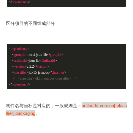
</
dependency
>
区分项目的不同组成部分
<
dependency
>
<
groupId
>
net.sf.json-lib
</
groupId
>
<
artifactId
>
json-lib
</
artifactId
>
<
version
>
2.2.2
</
version
>
<
classifier
>
jdk15-javadoc
</
classifier
>
<!--<classifier>jdk15-sources</classifier> -->
</
dependency
>
构件名与坐标是对应的，一般规则是：
artifactId-version[-class
ifier].packaging
。