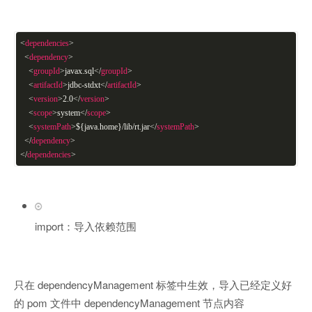
<
dependencies
>
<
dependency
>
<
groupId
>
javax.sql
</
groupId
>
<
artifactId
>
jdbc-stdxt
</
artifactId
>
<
version
>
2.0
</
version
>
<
scope
>
system
</
scope
>
<
systemPath
>
${java.home}/lib/rt.jar
</
systemPath
>
</
dependency
>
</
dependencies
>
import：导入依赖范围
只在 dependencyManagement 标签中生效，导入已经定义好
的 pom 文件中 dependencyManagement 节点内容