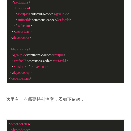
<
exclusions
>
<
exclusion
>
<
groupId
>
commons-codec
</
groupId
>
<
artifactId
>
commons-codec
</
artifactId
>
</
exclusion
>
</
exclusions
>
</
dependency
>
<
dependency
>
<
groupId
>
commons-codec
</
groupId
>
<
artifactId
>
commons-codec
</
artifactId
>
<
version
>
1.10
</
version
>
</
dependency
>
</
dependencies
>
这里有一点需要特别注意，看如下依赖：
<
dependencies
>
<
dependency
>