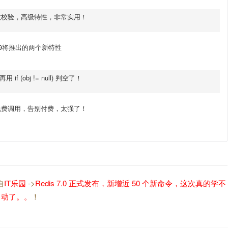
t 参数校验，高级特性，非常实用！
 19将推出的两个新特性
if (obj != null) 判空了！
 免费调用，告别付费，太强了！
自
IT乐园
->
Redis 7.0 正式发布，新增近 50 个新命令，这次真的学不
动了。。
！