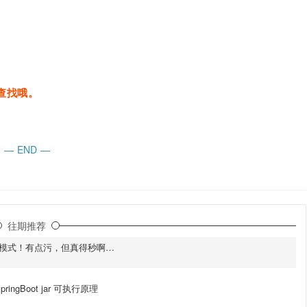
查找哦。
—
END
—
往期推荐
设计模式！有点污，但真得秒啊…
ringBoot jar 可执行原理