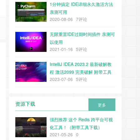
1分钟搞定 IDE详细永久激活方法
亲测可用
2020-08-06
7评论
无限重置IDE过期时间插件 亲测可
以使用
2021-01-16
5评论
IntelliJ IDEA 2023.2 最新破解教
程 激活2099 完美破解 附带工具
2023-07-06
5评论
下载
资源下载
更多
强烈推荐 这个 Redis 跨平台可视
化工具！（附带工具下载）
2021-05-26
0