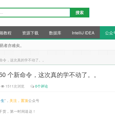
频教程
资源下载
数据库
IntelliJ IDEA
公众
易者亦难矣。
0 个新命令，这次真的学不动了。。
增近 50 个新命令，这次真的学不动了。。
1511次浏览
0个评论
一生
”，
关注，置顶
公众号
干货，第一时间送达！