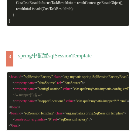
CustTaskResultInfo custTaskResultInfo = resultContext.getResultObject();
resultInfoList.add(CustTaskResultInfo);
}
}
spring中配置sqlSessionTemplate
3
<
bean
id
=
"sqlSessionFactory"
class
=
"org.mybatis.spring.SqlSessionFactoryBean"
>
<
property
name
=
"dataSource"
ref
=
"dataSource"
/>
<
property
name
=
"configLocation"
value
=
"classpath:mybatis/mybatis-config.xml"
/>
<!-- mapper扫描 -->
<
property
name
=
"mapperLocations"
value
=
"classpath:mybatis/mapper/*/*.xml"
/>
</
bean
>
<
bean
id
=
"sqlSessionTemplate"
class
=
"org.mybatis.spring.SqlSessionTemplate"
>
<
constructor-arg
index
=
"0"
ref
=
"sqlSessionFactory"
/>
</
bean
>