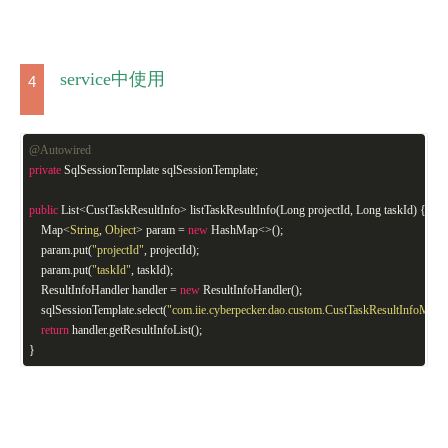
service中使用
4
@Autowired
private
SqlSessionTemplate sqlSessionTemplate;
public
List<CustTaskResultInfo> listTaskResultInfo(Long projectId, Long taskId) {
Map<
String
,
Object
> param =
new
HashMap<>();
param.put(
"projectId"
, projectId);
param.put(
"taskId"
, taskId);
ResultInfoHandler handler =
new
ResultInfoHandler();
sqlSessionTemplate.select(
"com.iie.cyberpecker.dao.custom.CustTaskResultInfoMappe
return
handler.getResultInfoList();
}