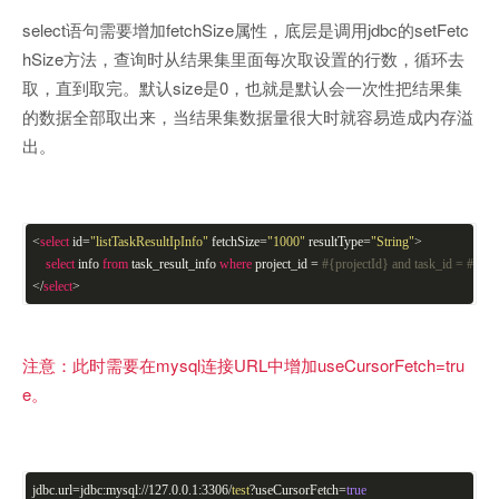
select语句需要增加fetchSize属性，底层是调用jdbc的setFetc
hSize方法，查询时从结果集里面每次取设置的行数，循环去
取，直到取完。默认size是0，也就是默认会一次性把结果集
的数据全部取出来，当结果集数据量很大时就容易造成内存溢
出。
<
select
id=
"listTaskResultIpInfo"
fetchSize=
"1000"
resultType=
"String"
>
select
info
from
task_result_info
where
project_id =
#{projectId} and task_id = #{tas
</
select
>
注意：此时需要在mysql连接URL中增加useCursorFetch=tru
e。
jdbc.url=jdbc:mysql://127.0.0.1:3306/
test
?useCursorFetch=
true