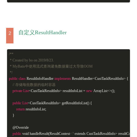
自定义ResultHandler
2
/**
* Created by bo on 2019/8/23.
* MyBatis中使用流式查询避免数据量过大导致OOM
*/
public
class
ResultInfoHandler
implements
ResultHandler
<
CustTaskResultInfo
>
{
// 存储每批数据的临时容器
private
List
<CustTaskResultInfo> resultInfoList =
new
ArrayList<>();
public
List
<CustTaskResultInfo> getResultInfoList() {
return
resultInfoList;
}
@Override
public
void handleResult(ResultContext
<?
extends CustTaskResultInfo> resultContext