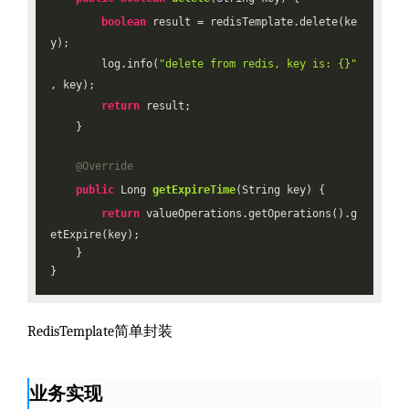
boolean
 result = redisTemplate.delete(ke
y);

        log.info(
"delete from redis, key is: {}"
, key);

return
 result;

    }

@Override
public
 Long 
getExpireTime
(String key)
{

return
 valueOperations.getOperations().g
etExpire(key);

    }

RedisTemplate简单封装
业务实现