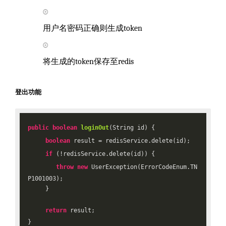
用户名密码正确则生成token
将生成的token保存至redis
登出功能
public
boolean
loginOut
(String id)
{

boolean
 result = redisService.delete(id);

if
 (!redisService.delete(id)) {

throw
new
 UserException(ErrorCodeEnum.TN
P1001003);

     }

return
 result;
