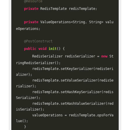
@Resource
private
 RedisTemplate redisTemplate;

private
 ValueOperations<String, String> valu
eOperations;

@PostConstruct
public
void
init
()
{

        RedisSerializer redisSerializer = 
new
 St
ringRedisSerializer();

        redisTemplate.setKeySerializer(redisSeri
alizer);

        redisTemplate.setValueSerializer(redisSe
rializer);

        redisTemplate.setHashKeySerializer(redis
Serializer);

        redisTemplate.setHashValueSerializer(red
isSerializer);

        valueOperations = redisTemplate.opsForVa
lue();

    }
