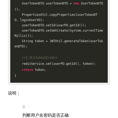
    UserTokenDTO userTokenDTO = 
new
 UserTokenDTO
();

    PropertiesUtil.copyProperties(userTokenDT
O, loginUserVO);

    userTokenDTO.setId(userPO.getId());

    userTokenDTO.setGmtCreate(System.currentTime
Millis());

    String token = JWTUtil.generateToken(userTok
enDTO);

//3.存入token至redis
    redisService.set(userPO.getId(), token);

return
 token;

说明：
判断用户名密码是否正确