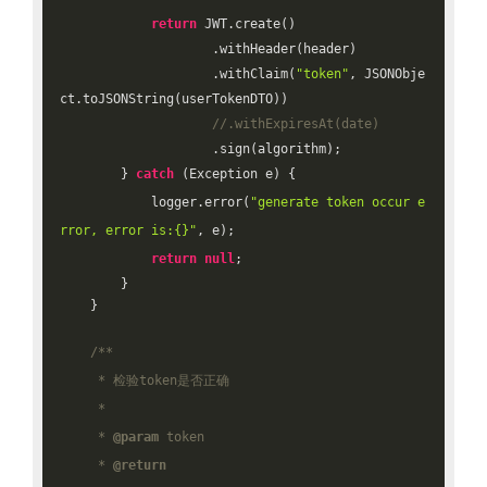
return
 JWT.create()

                    .withHeader(header)

                    .withClaim(
"token"
, JSONObje
ct.toJSONString(userTokenDTO))

//.withExpiresAt(date)
                    .sign(algorithm);

        } 
catch
 (Exception e) {

            logger.error(
"generate token occur e
rror, error is:{}"
, e);

return
null
;

        }

    }

/**

     * 检验token是否正确

     *

     * 
@param
 token

     * 
@return