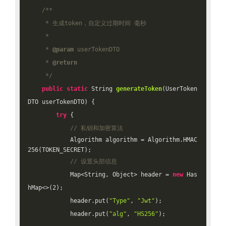
/**

     * 生成token，自定义过期时间 毫秒

     *

     * 
@param
 userTokenDTO

     * 
@return
     */
public
static
 String 
generateToken
(UserToken
DTO userTokenDTO)
{

try
 {

// 私钥和加密算法
            Algorithm algorithm = Algorithm.HMAC
256(TOKEN_SECRET);

// 设置头部信息
            Map<String, Object> header = 
new
 Has
hMap<>(
2
);

            header.put(
"Type"
, 
"Jwt"
);

            header.put(
"alg"
, 
"HS256"
);
