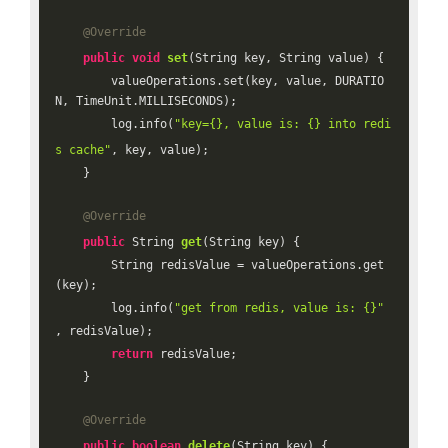
@Override
public
void
set
(String key, String value)
{

        valueOperations.set(key, value, DURATIO
N, TimeUnit.MILLISECONDS);

        log.info(
"key={}, value is: {} into redi
s cache"
, key, value);

    }

@Override
public
 String 
get
(String key)
{

        String redisValue = valueOperations.get
(key);

        log.info(
"get from redis, value is: {}"
, redisValue);

return
 redisValue;

    }

@Override
public
boolean
delete
(String key)
{
