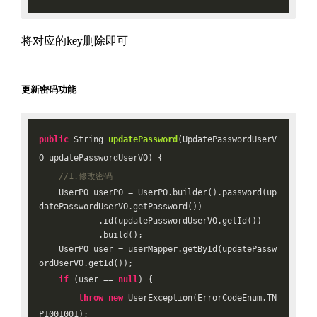
将对应的key删除即可
更新密码功能
public
 String 
updatePassword
(UpdatePasswordUserV
O updatePasswordUserVO)
{

//1.修改密码
    UserPO userPO = UserPO.builder().password(up
datePasswordUserVO.getPassword())

            .id(updatePasswordUserVO.getId())

            .build();

    UserPO user = userMapper.getById(updatePassw
ordUserVO.getId());

if
 (user == 
null
) {

throw
new
 UserException(ErrorCodeEnum.TN
P1001001);
