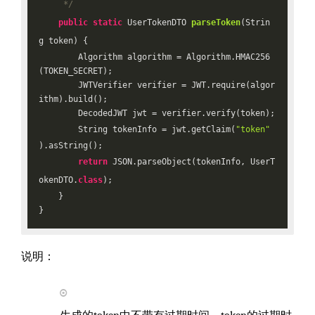
     */
public
static
 UserTokenDTO 
parseToken
(Strin
g token)
{

        Algorithm algorithm = Algorithm.HMAC256
(TOKEN_SECRET);

        JWTVerifier verifier = JWT.require(algor
ithm).build();

        DecodedJWT jwt = verifier.verify(token);

        String tokenInfo = jwt.getClaim(
"token"
).asString();

return
 JSON.parseObject(tokenInfo, UserT
okenDTO
.
class
)
;

    }

说明：