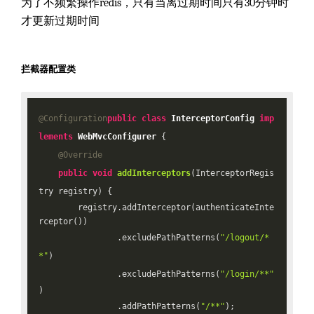
为了不频繁操作redis，只有当离过期时间只有30分钟时
才更新过期时间
拦截器配置类
@Configuration
public
class
InterceptorConfig
imp
lements
WebMvcConfigurer
{

@Override
public
void
addInterceptors
(InterceptorRegis
try registry)
{

        registry.addInterceptor(authenticateInte
rceptor())

                .excludePathPatterns(
"/logout/*
*"
)

                .excludePathPatterns(
"/login/**"
)

                .addPathPatterns(
"/**"
);
