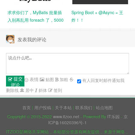
求求你们了，MyBatis 批量插
Spring Boot + @Async = 王
入别再乱用 foreach 了，5000
炸！！
条数据花了 14 分钟。。
发表我的评论
提交
表情
贴图
加粗
有人回复时邮件通知我
评论
删除线
居中
斜体
签到
首页
|
用户投稿
|
关于本站
|
联系我们
|
站点地图
Copyright © 2015-2022
www.itzoo.net
- Powered By
IT乐园
-
京
ICP备16020396号-1
ITZOO是网络共享网站，本站部分资源有网友提供，来源于网络，