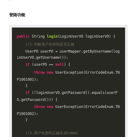
登陆功能
public
 String 
login
(LoginUserVO loginUserVO)
{

//1.判断用户名密码是否正确
    UserPO userPO = userMapper.getByUsername(log
inUserVO.getUsername());

if
 (userPO == 
null
) {

throw
new
 UserException(ErrorCodeEnum.TN
P1001001);

    }

if
 (!loginUserVO.getPassword().equals(userP
O.getPassword())) {

throw
new
 UserException(ErrorCodeEnum.TN
P1001002);

    }

//2.用户名密码正确生成token