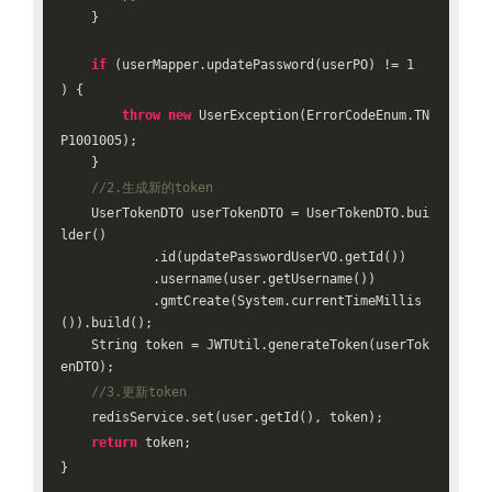
    }

if
 (userMapper.updatePassword(userPO) != 
1
) {

throw
new
 UserException(ErrorCodeEnum.TN
P1001005);

    }

//2.生成新的token
    UserTokenDTO userTokenDTO = UserTokenDTO.bui
lder()

            .id(updatePasswordUserVO.getId())

            .username(user.getUsername())

            .gmtCreate(System.currentTimeMillis
()).build();

    String token = JWTUtil.generateToken(userTok
enDTO);

//3.更新token
    redisService.set(user.getId(), token);

return
 token;
