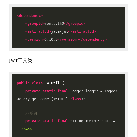
<
dependency
>
<
groupId
>
com.auth0
</
groupId
>
<
artifactId
>
java-jwt
</
artifactId
>
<
version
>
3.10.3
</
version
>
</
dependency
>
JWT工具类
public
class
JWTUtil
{

private
static
final
 Logger logger = LoggerF
actory.getLogger(JWTUtil
.
class
)
;

//私钥
private
static
final
 String TOKEN_SECRET = 
"123456"
;
