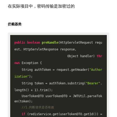
在实际项目中，密码传输是加密过的
拦截器类
public
boolean
preHandle
(HttpServletRequest requ
est, HttpServletResponse response,

                             Object handler)
thr
ows
 Exception 
{

    String authToken = request.getHeader(
"Author
ization"
);

    String token = authToken.substring(
"Bearer"
.
length() + 
1
).trim();

    UserTokenDTO userTokenDTO = JWTUtil.parseTok
en(token);

//1.判断请求是否有效
if
 (redisService.get(userTokenDTO.getId()) =