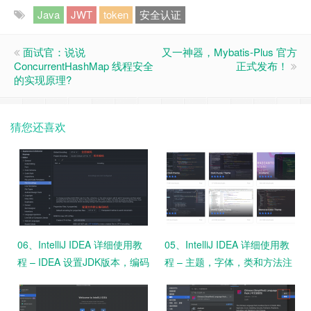
Java
JWT
token
安全认证
面试官：说说
又一神器，Mybatis-Plus 官方
ConcurrentHashMap 线程安全
正式发布！
的实现原理?
猜您还喜欢
06、IntelliJ IDEA 详细使用教
05、IntelliJ IDEA 详细使用教
程 – IDEA 设置JDK版本，编码
程 – 主题，字体，类和方法注
格式
释设置