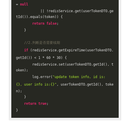
= 
null
            || !redisService.get(userTokenDTO.ge
tId()).equals(token)) {

return
false
;

    }

//2.判断是否需要续期
if
 (redisService.getExpireTime(userTokenDTO.
getId()) < 
1
 * 
60
 * 
30
) {

        redisService.set(userTokenDTO.getId(), t
oken);

        log.error(
"update token info, id is:
{}, user info is:{}"
, userTokenDTO.getId(), toke
n);

    }

return
true
;
