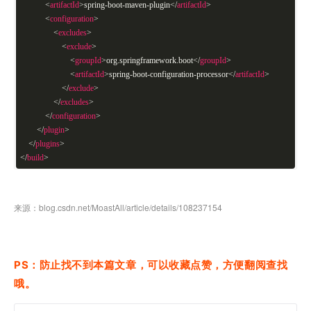
<
artifactId
>
spring-boot-maven-plugin
</
artifactId
>
<
configuration
>
<
excludes
>
<
exclude
>
<
groupId
>
org.springframework.boot
</
groupId
>
<
artifactId
>
spring-boot-configuration-processor
</
artifactId
>
</
exclude
>
</
excludes
>
</
configuration
>
</
plugin
>
</
plugins
>
</
build
>
来源：blog.csdn.net/MoastAll/article/details/108237154
PS：防止找不到本篇文章，可以收藏点赞，方便翻阅查找
哦。