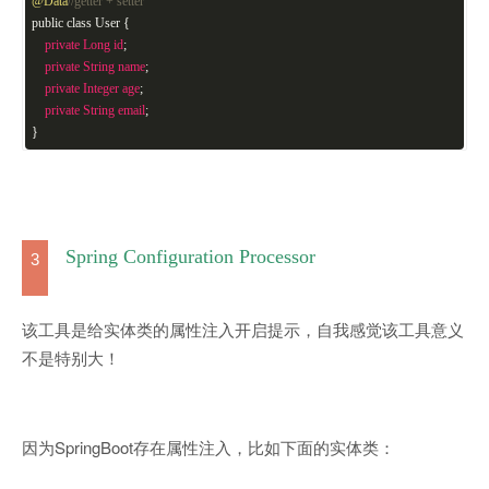
@Data
//getter + setter
public class User {
private
Long
id
;
private
String
name
;
private
Integer
age
;
private
String
email
;
}
Spring Configuration Processor
3
该工具是给实体类的属性注入开启提示，自我感觉该工具意义
不是特别大！
因为SpringBoot存在属性注入，比如下面的实体类：