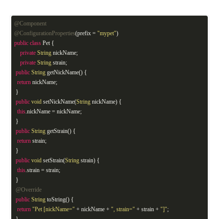
@Component
@ConfigurationProperties
(prefix =
"mypet"
)
public
class
Pet {
private
String
nickName;
private
String
strain;
public
String
getNickName() {
return
nickName;
}
public
void
setNickName(
String
nickName) {
this
.nickName = nickName;
}
public
String
getStrain() {
return
strain;
}
public
void
setStrain(
String
strain) {
this
.strain = strain;
}
@Override
public
String
toString() {
return
"Pet [nickName="
+ nickName +
", strain="
+ strain +
"]"
;