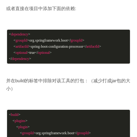
或者直接在项目中添加下面的依赖:
<
dependency
>
<
groupId
>
org.springframework.boot
</
groupId
>
<
artifactId
>
spring-boot-configuration-processor
</
artifactId
>
<
optional
>
true
</
optional
>
</
dependency
>
并在build的标签中排除对该工具的打包：（减少打成jar包的大
小）
<
build
>
<
plugins
>
<
plugin
>
<
groupId
>
org.springframework.boot
</
groupId
>