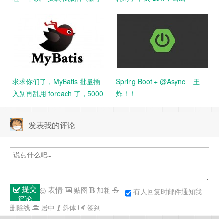
教程）
StopWatch吧！
求求你们了，MyBatis 批量插
Spring Boot + @Async = 王
入别再乱用 foreach 了，5000
炸！！
条数据花了 14 分钟。。
发表我的评论
提交
表情
贴图
加粗
有人回复时邮件通知我
评论
删除线
居中
斜体
签到