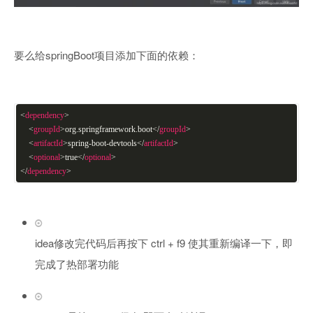
要么给springBoot项目添加下面的依赖：
<
dependency
>
<
groupId
>
org.springframework.boot
</
groupId
>
<
artifactId
>
spring-boot-devtools
</
artifactId
>
<
optional
>
true
</
optional
>
</
dependency
>
idea修改完代码后再按下 ctrl + f9 使其重新编译一下，即
完成了热部署功能