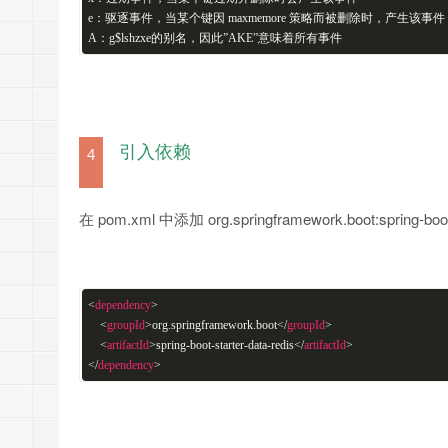
e：驱逐事件，当某个键因 maxmemore 策略而被删除时，产生该事件
A：g$lshzxe的别名，因此”AKE”意味着所有事件
引入依赖
4
在 pom.xml 中添加 org.springframework.boot:spring-boot
<
dependency
>
<
groupId
>
org.springframework.boot
</
groupId
>
<
artifactId
>
spring-boot-starter-data-redis
</
artifactId
>
</
dependency
>