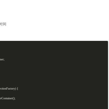
期时间
ner;
ctionFactory)
{
rContainer();