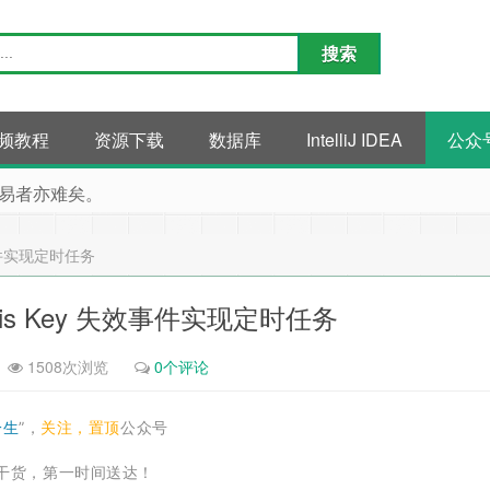
频教程
资源下载
数据库
IntelliJ IDEA
公众
易者亦难矣。
失效事件实现定时任务
 Redis Key 失效事件实现定时任务
1508次浏览
0个评论
一生
”，
关注，置顶
公众号
干货，第一时间送达！