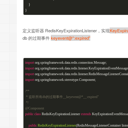
}
}
定义监听器 RedisKeyExpirationListener，实现
KeyExpir
db 的过期事件
keyevent@*:expired”
import
org.springframework.data.redis.connection.Message;
import
org.springframework.data.redis.listener.KeyExpirationEventMessage
import
org.springframework.data.redis.listener.RedisMessageListenerContai
import
org.springframework.stereotype.Component;
/**
* 监听所有db的过期事件__keyevent@*__:expired"
*/
@Component
public
class
RedisKeyExpirationListener
extends
KeyExpirationEventMessa
public
RedisKeyExpirationListener
(RedisMessageListenerContainer liste