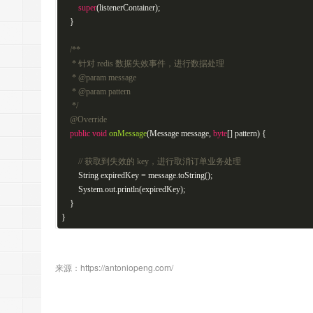
super
(listenerContainer);
}
/**
* 针对 redis 数据失效事件，进行数据处理
*
@param
message
*
@param
pattern
*/
@Override
public
void
onMessage
(Message message,
byte
[] pattern)
{
// 获取到失效的 key，进行取消订单业务处理
String expiredKey = message.toString();
System.out.println(expiredKey);
}
}
来源：https://antoniopeng.com/