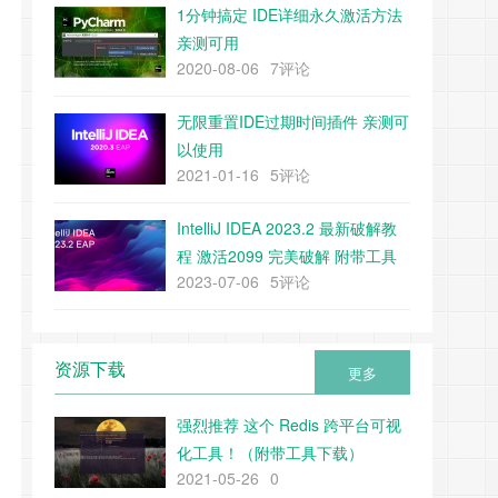
1分钟搞定 IDE详细永久激活方法
亲测可用
2020-08-06
7评论
无限重置IDE过期时间插件 亲测可
以使用
2021-01-16
5评论
IntelliJ IDEA 2023.2 最新破解教
程 激活2099 完美破解 附带工具
2023-07-06
5评论
下载
资源下载
更多
强烈推荐 这个 Redis 跨平台可视
化工具！（附带工具下载）
2021-05-26
0