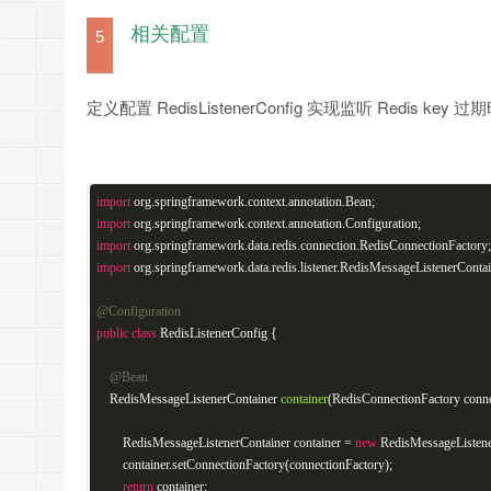
相关配置
5
定义配置 RedisListenerConfig 实现监听 Redis key 过
import
org.springframework.context.annotation.Bean;
import
org.springframework.context.annotation.Configuration;
import
org.springframework.data.redis.connection.RedisConnectionFactory;
import
org.springframework.data.redis.listener.RedisMessageListenerContai
@Configuration
public
class
RedisListenerConfig
{
@Bean
RedisMessageListenerContainer
container
(RedisConnectionFactory conne
RedisMessageListenerContainer container =
new
RedisMessageListene
container.setConnectionFactory(connectionFactory);
return
container;