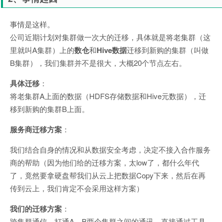
事情是这样。
公司近期计划对集群做一次大的迁移，具体就是将老集群（这
里就叫A集群）上的
数仓
和
Hive数据
迁移到新购的集群（叫做
B集群），我们集群并不是很大，大概20个节点左右。
具体迁移
：
将老集群A上面的数据（HDFS存储数据和Hive元数据），迁
移到新购的集群B上面。
服务商迁移方案
：
我们结合自身的情况和从数据安全考虑，决定不接入合作服务
商的帮助（因为他们给的迁移方案，太low了，都什么年代
了，竟然要拿硬盘帮我们从云上把数据Copy下来，然后在再
传到云上，我们肯定不会采用这样方案）
我们的迁移方案
：
跨集群通信，打通A，B两个集群之间的通讯，直接通过工具