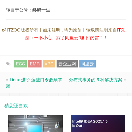
转自于公号：
终码一生
ITZOO版权所有丨如未注明 , 均为原创丨转载请注明来自
IT乐
园
->
一不小心，踩了阿里云”埋下”的雷！
！
ECS
EMR
VPC
云企业网
阿里云
Linux 进阶 这些口令必须掌
分布式事务的 6 种解决方案
握
猜您还喜欢