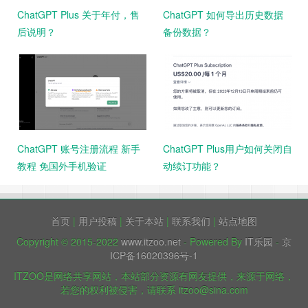
ChatGPT Plus 关于年付，售
ChatGPT 如何导出历史数据
后说明？
备份数据？
ChatGPT 账号注册流程 新手
ChatGPT Plus用户如何关闭自
教程 免国外手机验证
动续订功能？
首页
|
用户投稿
|
关于本站
|
联系我们
|
站点地图
Copyright © 2015-2022
www.itzoo.net
- Powered By
IT乐园
-
京
ICP备16020396号-1
ITZOO是网络共享网站，本站部分资源有网友提供，来源于网络，
若您的权利被侵害，请联系 itzoo@sina.com